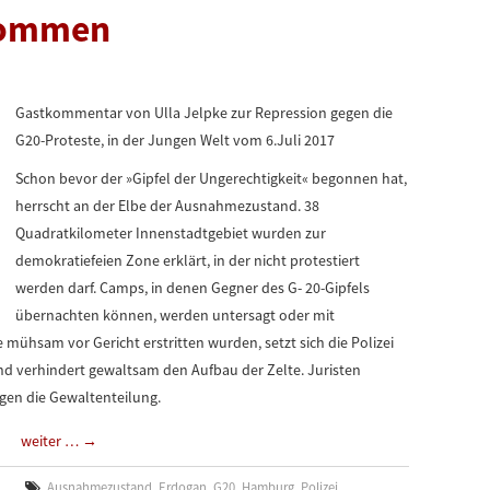
lkommen
Gastkommentar von Ulla Jelpke zur Repression gegen die
G20-Proteste, in der Jungen Welt vom 6.Juli 2017
Schon bevor der »Gipfel der Ungerechtigkeit« begonnen hat,
herrscht an der Elbe der Ausnahmezustand. 38
Quadratkilometer Innenstadtgebiet wurden zur
demokratiefeien Zone erklärt, in der nicht protestiert
werden darf. Camps, in denen Gegner des G- 20-Gipfels
übernachten können, werden untersagt oder mit
 mühsam vor Gericht erstritten wurden, setzt sich die Polizei
nd verhindert gewaltsam den Aufbau der Zelte. Juristen
gen die Gewaltenteilung.
weiter …
→
Ausnahmezustand
,
Erdogan
,
G20
,
Hamburg
,
Polizei
,