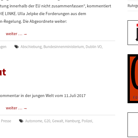
ltung innerhalb der EU nicht zusammenfassen“, kommentiert
Ruhrge
 DIE LINKE. Ulla Jelpke die Forderungen aus dem
in-Regelung. Die Abgeordnete weiter:
weiter …
→
ngen
Abschiebung
,
Bundesinnenministerium
,
Dublin VO
,
ut
kommentar in der jungen Welt vom 11.Juli 2017
weiter …
→
,
Presse
Autonome
,
G20
,
Gewalt
,
Hamburg
,
Polizei
,