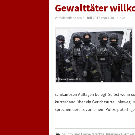
Gewalttäter wil
Veröffentlicht am
6. Juli 2017
von
Ulla Jelpke
schikanösen Auflagen belegt. Selbst wenn sie
kurzerhand über ein Gerichtsurteil hinweg u
sprechen bereits von einem Polizeiputsch ge
Grund- und Freiheitsrechte
,
Interviews/ Artikel