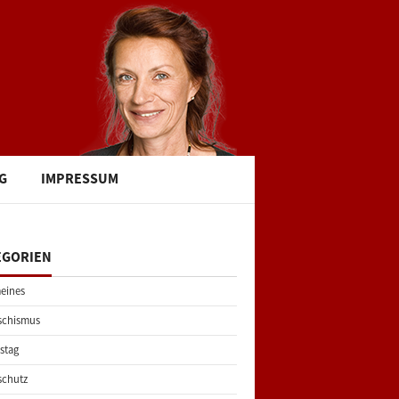
G
IMPRESSUM
EGORIEN
eines
schismus
stag
schutz