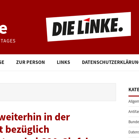
e
STAGES
SE
ZUR PERSON
LINKS
DATENSCHUTZERKLÄRUN
KAT
Allgem
Antifa
eiterhin in der
Bunde
t bezüglich
Daten