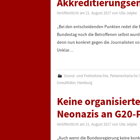
Akkreditierungsen
Veröffentlicht am
21. August 2017
von
Ulla Jelpke
„Bei den entscheidenden Punkten redet die
Bundestag noch die Betroffenen selbst wurde
denn nun konkret gegen die Journalisten vo
Unklar…
Grund- und Freiheitsrechte
,
Parlamentarische I
Gewalttäter
,
Hamburg
Keine organisiert
Neonazis an G20-
Veröffentlicht am
21. August 2017
von
Ulla Jelpke
„Auch wenn die Bundesregierung keine konkre