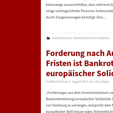
keineswegs auszuschließen, dass während d
einige rechtsgerichtete Personen insbesond
durch Zeugenaussagen bestätigt. Eine…
Antifaschismus
,
Parlamentarische Initiativen
Forderung nach A
Fristen ist Bankro
europäischer Soli
Veröffentlicht am
3. August 2017
von
Ulla Jelpke
„Forderungen aus dem Innenministerium nach
Bankrotterklärung europäischer Solidarität.
von Hamburg zu verlangen, entspricht dem M
europäischer Sicht besser wäre, Kriminelle b