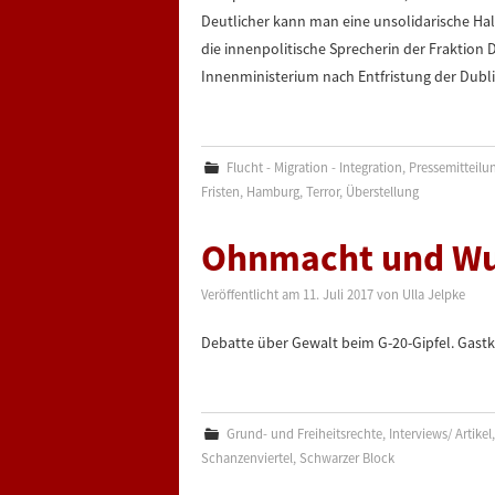
Deutlicher kann man eine unsolidarische Ha
die innenpolitische Sprecherin der Fraktion
Innenministerium nach Entfristung der Dubl
Flucht - Migration - Integration
,
Pressemitteilu
Fristen
,
Hamburg
,
Terror
,
Überstellung
Ohnmacht und W
Veröffentlicht am
11. Juli 2017
von
Ulla Jelpke
Debatte über Gewalt beim G-20-Gipfel. Gast
Grund- und Freiheitsrechte
,
Interviews/ Artikel
Schanzenviertel
,
Schwarzer Block