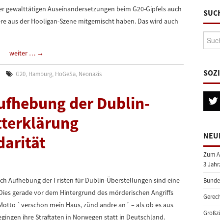
er gewalttätigen Auseinandersetzungen beim G20-Gipfels auch
SUC
ere aus der Hooligan-Szene mitgemischt haben. Das wird auch
Suche
weiter …
→
SOZ
G20
,
Hamburg
,
HoGeSa
,
Neonazis
ufhebung der Dublin-
tterklärung
NEU
darität
Zum A
3 Jahr
 Aufhebung der Fristen für Dublin-Überstellungen sind eine
Bundes
 Dies gerade vor dem Hintergrund des mörderischen Angriffs
Gerech
otto `verschon mein Haus, zünd andre an´ – als ob es aus
Großzü
egingen ihre Straftaten in Norwegen statt in Deutschland.