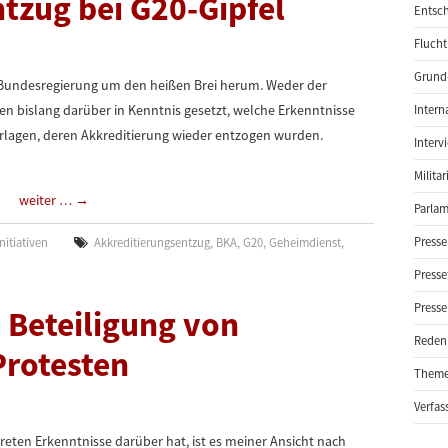
tzug bei G20-Gipfel
Entsch
Flucht
Grund-
 Bundesregierung um den heißen Brei herum. Weder der
n bislang darüber in Kenntnis gesetzt, welche Erkenntnisse
Intern
rlagen, deren Akkreditierung wieder entzogen wurden.
Interv
Milita
weiter …
→
Parlam
Presse
nitiativen
Akkreditierungsentzug
,
BKA
,
G20
,
Geheimdienst
,
Presse
Presse
e Beteiligung von
Reden
Protesten
Them
Verfas
ten Erkenntnisse darüber hat, ist es meiner Ansicht nach