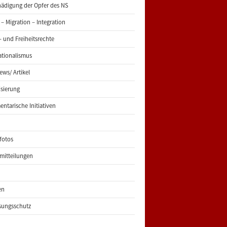
ädigung der Opfer des NS
 – Migration – Integration
 und Freiheitsrechte
ationalismus
iews/ Artikel
risierung
entarische Initiativen
fotos
mitteilungen
en
sungsschutz