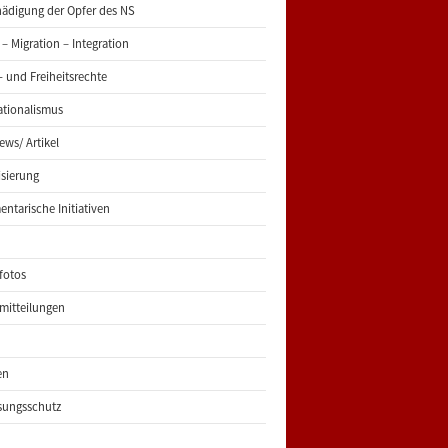
ädigung der Opfer des NS
 – Migration – Integration
 und Freiheitsrechte
ationalismus
iews/ Artikel
risierung
entarische Initiativen
fotos
mitteilungen
en
sungsschutz