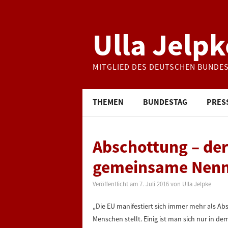
Ulla Jelpk
MITGLIED DES DEUTSCHEN BUNDE
THEMEN
BUNDESTAG
PRES
Abschottung – der
gemeinsame Nenn
Veröffentlicht am
7. Juli 2016
von
Ulla Jelpke
„Die EU manifestiert sich immer mehr als A
Menschen stellt. Einig ist man sich nur in d