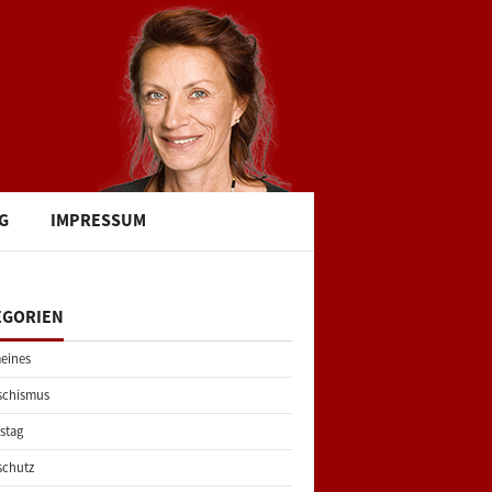
G
IMPRESSUM
EGORIEN
eines
schismus
stag
schutz