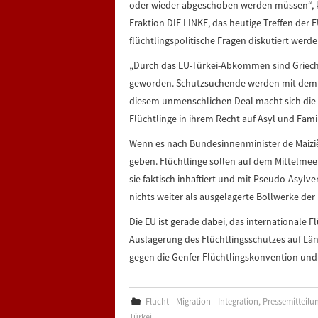
oder wieder abgeschoben werden müssen“, ko
Fraktion DIE LINKE, das heutige Treffen der 
flüchtlingspolitische Fragen diskutiert werde
„Durch das EU-Türkei-Abkommen sind Grieche
geworden. Schutzsuchende werden mit dem 1
diesem unmenschlichen Deal macht sich di
Flüchtlinge in ihrem Recht auf Asyl und Fam
Wenn es nach Bundesinnenminister de Maizièr
geben. Flüchtlinge sollen auf dem Mittelmee
sie faktisch inhaftiert und mit Pseudo-Asylv
nichts weiter als ausgelagerte Bollwerke der
Die EU ist gerade dabei, das internationale 
Auslagerung des Flüchtlingsschutzes auf Län
gegen die Genfer Flüchtlingskonvention und
Flucht - Migration - Integration
,
Pressemitteilu
Türkei