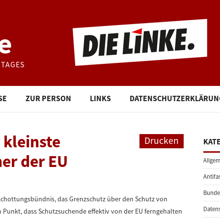
e
STAGES
SE
ZUR PERSON
LINKS
DATENSCHUTZERKLÄRUN
 kleinste
Drucken
KAT
er der EU
Allgem
Antifa
Bunde
bschottungsbündnis, das Grenzschutz über den Schutz von
Daten
em Punkt, dass Schutzsuchende effektiv von der EU ferngehalten