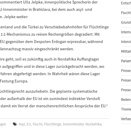
mmentiert Ulla Jelpke, innenpolitische Sprecherin der
Entsch
EU-Innenminister in Bratislava, bei dem auch asyl- und
Flucht
n. Jelpke weiter:
Grund-
nland und die Türkei zu Verschiebebahnhöfen für Flüchtlinge
Intern
:1-Mechanismus zu reinen Rechengrößen degradiert. Mit
e EU gegenüber dem Despoten Erdogan erpressbar, während
Interv
iliennachzug massiv eingeschränkt werden.
Milita
e geht, soll es zukünftig auch in Nordafrika Auffanglager
Parlam
r aufgegriffen und in diese Lager zurückgebracht werden, wo
Presse
erfahren abgefertigt werden. In Wahrheit wären diese Lager
Presse
 Festung Europa.
Presse
Flüchtlingsrecht auszuhebeln. Die geplante systematische
der außerhalb der EU ist ein zumindest indirekter Verstoß
Reden
 damit ein Verrat der menschenrechtlichen Ansprüche der EU.“
Them
Verfas
ngen
Asyl
,
EU
,
Flucht
,
Flüchtlinge
,
Innenminister
,
Nordafrika
,