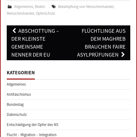
Allgemeines
,
Reden
Bekämpfung von Menschenhandel
,
Menschenhandel
,
Opferschutz
Post
ABSCHOTTUNG –
FLÜCHTLINGE AUS
navigation
DER KLEINSTE
DEM MAGHREB
GEMEINSAME
BRAUCHEN FAIRE
NENNER DER EU
ASYLPRÜFUNGEN
KATEGORIEN
Allgemeines
Antifaschismus
Bundestag
Datenschutz
Entschädigung der Opfer des NS
Flucht – Migration – Integration