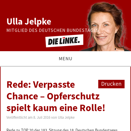
Ulla Jelpke
MITGLIED DES DEUTSCHEN BUNDESTAGES
MENU
THEMEN
Rede: Verpasste
Drucken
BUNDESTAG
Chance – Opferschutz
spielt kaum eine Rolle!
PRESSE
Veröffentlicht am
8. Juli 2016
von
Ulla Jelpke
ZUR PERSON
Rede zu TOP 20 der 183. Sitzung des 18. Deutschen Bundestages