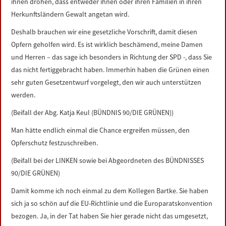
ihnen drohen, dass entweder ihnen oder ihren Familien in ihren
Herkunftsländern Gewalt angetan wird.
Deshalb brauchen wir eine gesetzliche Vorschrift, damit diesen
Opfern geholfen wird. Es ist wirklich beschämend, meine Damen
und Herren – das sage ich besonders in Richtung der SPD -, dass Sie
das nicht fertiggebracht haben. Immerhin haben die Grünen einen
sehr guten Gesetzentwurf vorgelegt, den wir auch unterstützen
werden.
(Beifall der Abg. Katja Keul (BÜNDNIS 90/DIE GRÜNEN))
Man hätte endlich einmal die Chance ergreifen müssen, den
Opferschutz festzuschreiben.
(Beifall bei der LINKEN sowie bei Abgeordneten des BÜNDNISSES
90/DIE GRÜNEN)
Damit komme ich noch einmal zu dem Kollegen Bartke. Sie haben
sich ja so schön auf die EU-Richtlinie und die Europaratskonvention
bezogen. Ja, in der Tat haben Sie hier gerade nicht das umgesetzt,