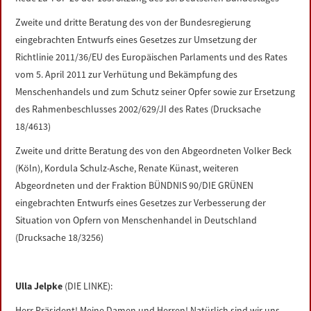
LINKS
Zweite und dritte Beratung des von der Bundesregierung
eingebrachten Entwurfs eines Gesetzes zur Umsetzung der
DATENSCHUTZERKLÄRUNG
Richtlinie 2011/36/EU des Europäischen Parlaments und des Rates
vom 5. April 2011 zur Verhütung und Bekämpfung des
IMPRESSUM
Menschenhandels und zum Schutz seiner Opfer sowie zur Ersetzung
des Rahmenbeschlusses 2002/629/JI des Rates (Drucksache
18/4613)
Zweite und dritte Beratung des von den Abgeordneten Volker Beck
(Köln), Kordula Schulz-Asche, Renate Künast, weiteren
Abgeordneten und der Fraktion BÜNDNIS 90/DIE GRÜNEN
eingebrachten Entwurfs eines Gesetzes zur Verbesserung der
Situation von Opfern von Menschenhandel in Deutschland
(Drucksache 18/3256)
Ulla Jelpke
(DIE LINKE):
Herr Präsident! Meine Damen und Herren! Natürlich sind wir uns