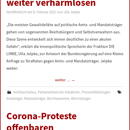
weiter verharmlosen
LINKS
Veröffentlicht am
8. Februar 2021
von
Ulla Jelpke
DATENSCHUTZERKLÄRUNG
„Die meisten Gewaltdelikte auf politische Amts- und Mandatsträger
gehen von sogenannten Reichsbürgern und Selbstverwaltern aus.
IMPRESSUM
Diese Szene entwickelt sich immer deutlicher zu einer akuten
Gefahr“, erklärt die innenpolitische Sprecherin der Fraktion DIE
LINKE, Ulla Jelpke, zur Antwort der Bundesregierung auf eine Kleine
Anfrage zu Straftaten gegen Amts- und Mandatsträger. Jelpke
weiter:
weiter …
→
Antifaschismus
,
Parlamentarische Initiativen
,
Pressemitteilungen
Amtsträger
,
Mandatsträger
,
Rechtsextreme
,
Reichsbürger
Corona-Proteste
offenbaren