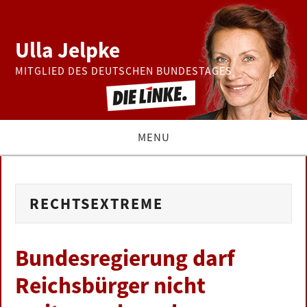
Ulla Jelpke
MITGLIED DES DEUTSCHEN BUNDESTAGES
MENU
THEMEN
RECHTSEXTREME
BUNDESTAG
PRESSE
Bundesregierung darf
Reichsbürger nicht
ZUR PERSON