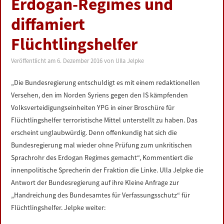
Erdogan-Regimes und
LINKS
diffamiert
DATENSCHUTZERKLÄRUNG
Flüchtlingshelfer
Veröffentlicht am
6. Dezember 2016
von
Ulla Jelpke
IMPRESSUM
„Die Bundesregierung entschuldigt es mit einem redaktionellen
Versehen, den im Norden Syriens gegen den IS kämpfenden
Volksverteidigungseinheiten YPG in einer Broschüre für
Flüchtlingshelfer terroristische Mittel unterstellt zu haben. Das
erscheint unglaubwürdig. Denn offenkundig hat sich die
Bundesregierung mal wieder ohne Prüfung zum unkritischen
Sprachrohr des Erdogan Regimes gemacht“, Kommentiert die
innenpolitische Sprecherin der Fraktion die Linke. Ulla Jelpke die
Antwort der Bundesregierung auf ihre Kleine Anfrage zur
„Handreichung des Bundesamtes für Verfassungsschutz“ für
Flüchtlingshelfer. Jelpke weiter: