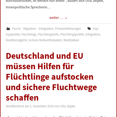
durchzudrücken, ist einfach nur dreist“, äußert sich Ulla Jelpke,
innenpolitische Sprecherin…
weiter …
→
Flucht - Migration - Integration
,
Pressemitteilungen
Asyl
Asylpolitik
,
Flüchtlings
,
Flüchtlingshilfe
,
Flüchtlingspolitik
,
Integration
,
Koalitionsgipfel
,
sichere Herkunftsstaaten
,
Westbalkan
Deutschland und EU
müssen Hilfen für
Flüchtlinge aufstocken
und sichere Fluchtwege
schaffen
Veröffentlicht am
2. Dezember 2014
von
Ulla Jelpke