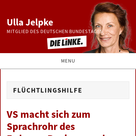
Ulla Jelpke
MITGLIED DES DEUTSCHEN BUNDESTAGES
MENU
THEMEN
FLÜCHTLINGSHILFE
BUNDESTAG
PRESSE
VS macht sich zum
Sprachrohr des
ZUR PERSON