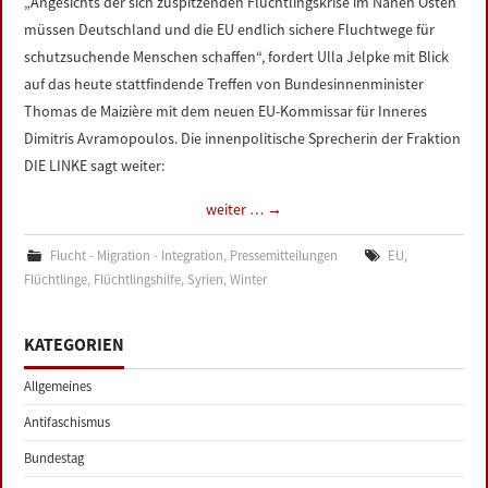
„Angesichts der sich zuspitzenden Flüchtlingskrise im Nahen Osten
müssen Deutschland und die EU endlich sichere Fluchtwege für
schutzsuchende Menschen schaffen“, fordert Ulla Jelpke mit Blick
auf das heute stattfindende Treffen von Bundesinnenminister
Thomas de Maizière mit dem neuen EU-Kommissar für Inneres
Dimitris Avramopoulos. Die innenpolitische Sprecherin der Fraktion
DIE LINKE sagt weiter:
weiter …
→
Flucht - Migration - Integration
,
Pressemitteilungen
EU
,
Flüchtlinge
,
Flüchtlingshilfe
,
Syrien
,
Winter
KATEGORIEN
Allgemeines
Antifaschismus
Bundestag