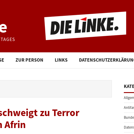
e
STAGES
SE
ZUR PERSON
LINKS
DATENSCHUTZERKLÄRUN
KAT
Allgem
Antifa
chweigt zu Terror
Bunde
 Afrin
Daten