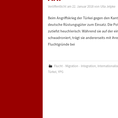
Veröffentlicht am
22. Januar 2018
von
Ulla Jelpke
Beim Angriffskrieg der Türkei gegen den Ka
deutsche Rüstungsgüter zum Einsatz. Die Pol
zutiefst heuchlerisch: Während sie auf der 
schwadroniert, trägt sie andererseits mit ihr
Fluchtgründe bei
Flucht - Migration - Integration
,
Internationali
Türkei
,
YPG