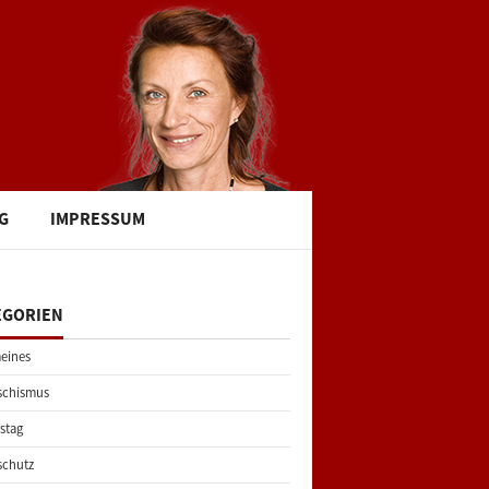
G
IMPRESSUM
EGORIEN
eines
schismus
stag
schutz