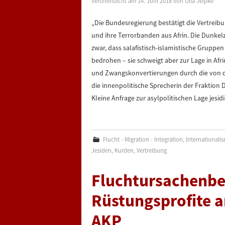
Veröffentlicht am
14. Juni 2018
von
Ulla Jelpke
„Die Bundesregierung bestätigt die Vertrei
und ihre Terrorbanden aus Afrin. Die Dunkelz
zwar, dass salafistisch-islamistische Grupp
bedrohen – sie schweigt aber zur Lage in Af
und Zwangskonvertierungen durch die von de
die innenpolitische Sprecherin der Fraktion 
Kleine Anfrage zur asylpolitischen Lage jesi
Flucht - Migration - Integration
,
Internationali
Jesiden
,
Kurden
,
Vertreibung
Fluchtursachenbe
Rüstungsprofite a
AKP