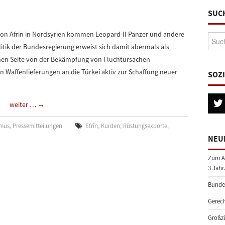
SUC
nton Afrin in Nordsyrien kommen Leopard-II Panzer und andere
Suche
itik der Bundesregierung erweist sich damit abermals als
einen Seite von der Bekämpfung von Fluchtursachen
en Waffenlieferungen an die Türkei aktiv zur Schaffung neuer
SOZ
weiter …
→
smus
,
Pressemitteilungen
Efrîn
,
Kurden
,
Rüstungsexporte
,
NEU
Zum A
3 Jahr
Bundes
Gerech
Großzü