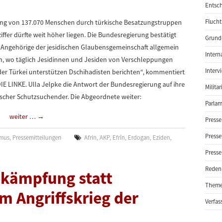
Entsch
bung von 137.070 Menschen durch türkische Besatzungstruppen
Flucht
iffer dürfte weit höher liegen. Die Bundesregierung bestätigt
Grund-
en Angehörige der jesidischen Glaubensgemeinschaft allgemein
Intern
rin, wo täglich Jesidinnen und Jesiden von Verschleppungen
Interv
r Türkei unterstützen Dschihadisten berichten“, kommentiert
DIE LINKE. Ulla Jelpke die Antwort der Bundesregierung auf ihre
Milita
discher Schutzsuchender. Die Abgeordnete weiter:
Parlam
weiter …
→
Presse
Presse
smus
,
Pressemitteilungen
Afrin
,
AKP
,
Efrîn
,
Erdogan
,
Eziden
,
Presse
Reden
kämpfung statt
Them
m Angriffskrieg der
Verfas