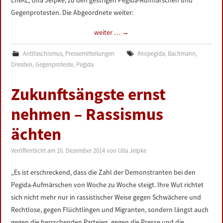
LINKE, Ulla Jelpke, zu den gestrigen Pegida-Aufmärschen und
Gegenprotesten. Die Abgeordnete weiter:
weiter …
→
Antifaschismus
,
Pressemitteilungen
#nopegida
,
Bachmann
,
Dresden
,
Gegenproteste
,
Pegida
Zukunftsängste ernst
nehmen – Rassismus
ächten
Veröffentlicht am
16. Dezember 2014
von
Ulla Jelpke
„Es ist erschreckend, dass die Zahl der Demonstranten bei den
Pegida-Aufmärschen von Woche zu Woche steigt. Ihre Wut richtet
sich nicht mehr nur in rassistischer Weise gegen Schwächere und
Rechtlose, gegen Flüchtlingen und Migranten, sondern längst auch
gegen die herrschenden Parteien, gegen die Presse und die