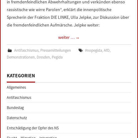
in fremdenfeindlichen Abwehrhaltungen und verkünden ebenso
rassistische wie wirre Parolen“, erklärt die innenpolitische
Sprecherin der Fraktion DIE LINKE, Ulla Jelpke, zur Diskussion über
die fremdenfeindlichen Aufmärsche. Jelpke weiter:
weiter …
→
Antifaschismus
,
Pressemitteilungen
#nopegida
,
AfD
,
Demonstrationen
,
Dresden
,
Pegida
KATEGORIEN
Allgemeines
Antifaschismus
Bundestag
Datenschutz
Entschädigung der Opfer des NS