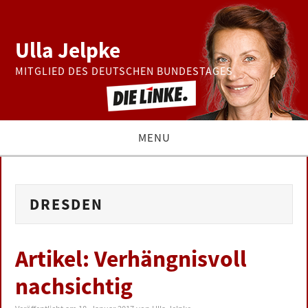
Ulla Jelpke
MITGLIED DES DEUTSCHEN BUNDESTAGES
MENU
THEMEN
DRESDEN
BUNDESTAG
PRESSE
Artikel: Verhängnisvoll
nachsichtig
ZUR PERSON