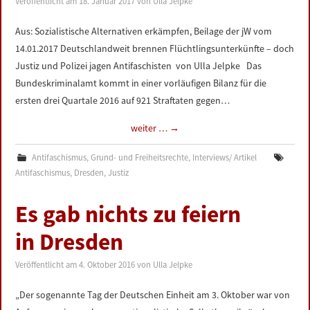
Veröffentlicht am
18. Januar 2017
von
Ulla Jelpke
LINKS
Aus: Sozialistische Alternativen erkämpfen, Beilage der jW vom
14.01.2017 Deutschlandweit brennen Flüchtlingsunterkünfte – doch
DATENSCHUTZERKLÄRUNG
Justiz und Polizei jagen Antifaschisten von Ulla Jelpke Das
Bundeskriminalamt kommt in einer vorläufigen Bilanz für die
IMPRESSUM
ersten drei Quartale 2016 auf 921 Straftaten gegen…
weiter …
→
Antifaschismus
,
Grund- und Freiheitsrechte
,
Interviews/ Artikel
Antifaschismus
,
Dresden
,
Justiz
Es gab nichts zu feiern
in Dresden
Veröffentlicht am
4. Oktober 2016
von
Ulla Jelpke
„Der sogenannte Tag der Deutschen Einheit am 3. Oktober war von