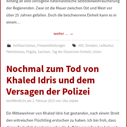
Anfang an eine verlogene nationalistische Selbstbeweihräucherung
der Regierenden. Zwar ist die Mauer zwischen Ost und West vor
über 25 Jahren gefallen. Doch die beschworene Einheit kann es in
einem…
weiter …
→
Antifaschismus
,
Pressemitteilungen
AfD
,
Dresden
,
Leitkultur
,
Patriotismus
,
Pegida
,
Sachsen
,
Tag der Deutschen Einheit
,
Union
Nochmal zum Tod von
Khaled Idris und dem
Versagen der Polizei
Veröffentlicht am
2. Februar 2015
von
Ulla Jelpke
Ein Mitbewohner von Khaled Idris hat gestanden, nach einem Streit
den eritreischen Flüchtling erstochen zu haben. Ich bin froh, dass