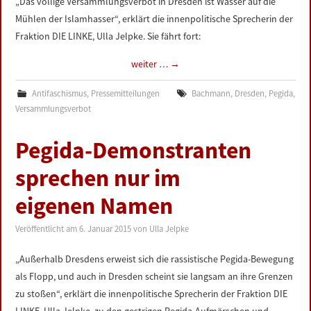
„Das völlige Versammlungsverbot in Dresden ist Wasser auf die
Mühlen der Islamhasser“, erklärt die innenpolitische Sprecherin der
Fraktion DIE LINKE, Ulla Jelpke. Sie fährt fort:
weiter …
→
Antifaschismus
,
Pressemitteilungen
Bachmann
,
Dresden
,
Pegida
,
Versammlungsverbot
Pegida-Demonstranten
sprechen nur im
eigenen Namen
Veröffentlicht am
6. Januar 2015
von
Ulla Jelpke
„Außerhalb Dresdens erweist sich die rassistische Pegida-Bewegung
als Flopp, und auch in Dresden scheint sie langsam an ihre Grenzen
zu stoßen“, erklärt die innenpolitische Sprecherin der Fraktion DIE