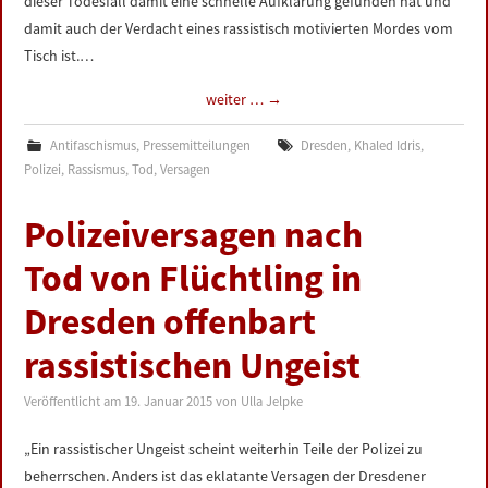
dieser Todesfall damit eine schnelle Aufklärung gefunden hat und
damit auch der Verdacht eines rassistisch motivierten Mordes vom
Tisch ist.…
weiter …
→
Antifaschismus
,
Pressemitteilungen
Dresden
,
Khaled Idris
,
Polizei
,
Rassismus
,
Tod
,
Versagen
Polizeiversagen nach
Tod von Flüchtling in
Dresden offenbart
rassistischen Ungeist
Veröffentlicht am
19. Januar 2015
von
Ulla Jelpke
„Ein rassistischer Ungeist scheint weiterhin Teile der Polizei zu
beherrschen. Anders ist das eklatante Versagen der Dresdener