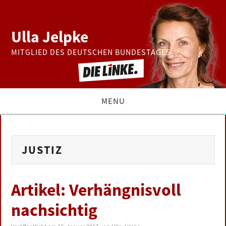
Ulla Jelpke
MITGLIED DES DEUTSCHEN BUNDESTAGES
MENU
THEMEN
JUSTIZ
BUNDESTAG
PRESSE
Artikel: Verhängnisvoll
nachsichtig
ZUR PERSON