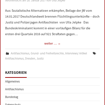
Veröffentlicht am
18. Januar 2017
von
Ulla Jelpke
LINKS
Aus: Sozialistische Alternativen erkämpfen, Beilage der jW vom
14.01.2017 Deutschlandweit brennen Flüchtlingsunterkünfte – doch
DATENSCHUTZERKLÄRUNG
Justiz und Polizei jagen Antifaschisten von Ulla Jelpke Das
Bundeskriminalamt kommt in einer vorläufigen Bilanz für die
IMPRESSUM
ersten drei Quartale 2016 auf 921 Straftaten gegen…
weiter …
→
Antifaschismus
,
Grund- und Freiheitsrechte
,
Interviews/ Artikel
Antifaschismus
,
Dresden
,
Justiz
KATEGORIEN
Allgemeines
Antifaschismus
Bundestag
Datenschutz