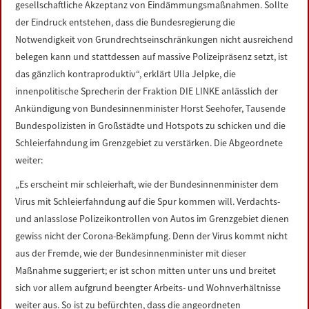
gesellschaftliche Akzeptanz von Eindämmungsmaßnahmen. Sollte
LINKS
der Eindruck entstehen, dass die Bundesregierung die
Notwendigkeit von Grundrechtseinschränkungen nicht ausreichend
DATENSCHUTZERKLÄRUNG
belegen kann und stattdessen auf massive Polizeipräsenz setzt, ist
das gänzlich kontraproduktiv“, erklärt Ulla Jelpke, die
IMPRESSUM
innenpolitische Sprecherin der Fraktion DIE LINKE anlässlich der
Ankündigung von Bundesinnenminister Horst Seehofer, Tausende
Bundespolizisten in Großstädte und Hotspots zu schicken und die
Schleierfahndung im Grenzgebiet zu verstärken. Die Abgeordnete
weiter:
„Es erscheint mir schleierhaft, wie der Bundesinnenminister dem
Virus mit Schleierfahndung auf die Spur kommen will. Verdachts-
und anlasslose Polizeikontrollen von Autos im Grenzgebiet dienen
gewiss nicht der Corona-Bekämpfung. Denn der Virus kommt nicht
aus der Fremde, wie der Bundesinnenminister mit dieser
Maßnahme suggeriert; er ist schon mitten unter uns und breitet
sich vor allem aufgrund beengter Arbeits- und Wohnverhältnisse
weiter aus. So ist zu befürchten, dass die angeordneten