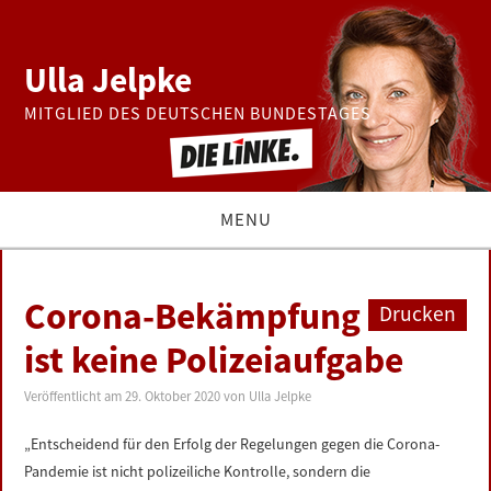
Ulla Jelpke
MITGLIED DES DEUTSCHEN BUNDESTAGES
MENU
THEMEN
Corona-Bekämpfung
Drucken
BUNDESTAG
ist keine Polizeiaufgabe
PRESSE
Veröffentlicht am
29. Oktober 2020
von
Ulla Jelpke
„Entscheidend für den Erfolg der Regelungen gegen die Corona-
ZUR PERSON
Pandemie ist nicht polizeiliche Kontrolle, sondern die