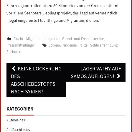
Fahrzeugkontrollen bis zu 30 Kilometer von der Grenze entfernt
vor allem Seehofers Lieblingsprojekt, der Jagd auf vermeintlich
illegal eingereiste Flüchtlinge und Migranten, dienen.“
Flucht - Migration - Integration
,
Grund- und Freiheitsrechte
,
Pressemitteilungen
Corona
,
Pandemie
,
Polizei
,
Schleierfahndung
,
Seehofer
Post
KEINE LOCKERUNG
LAGER VATHY AUF
navigation
DES
SAMOS AUFLÖSEN!
ABSCHIEBESTOPPS
NACH SYRIEN!
KATEGORIEN
Allgemeines
Antifaschismus