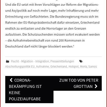
Und die EU setzt mit ihren Vorschlägen zur Reform der Migrations-
und Asylpolitik auf noch mehr Lager, mehr Inhaftierung und mehr
Entrechtung von Geflüchteten. Die Bundesregierung muss sich im
Rahmen der EU-Ratspräsidentschaft dafür einsetzen, Griechenland
endlich zu entlasten und die Horrorlager an den Grenzen
aufzulösen. Die Schutzsuchenden müssen sofort evakuiert werden
– die Aufnahmebereitschaft von rund 200 Kommunen in
Deutschland darf nicht länger blockiert werden.“
Flucht - Migration - Integration
,
Pressemitteilungen
Abschottungspolitik EU
,
Aufnahme
,
Griechenland
,
Hotspot
,
Moria
,
Samos
Post
CORONA-
ZUM TOD VON PETER
navigation
BEKÄMPFUNG IST
GROTTIAN
KEINE
POLIZEIAUFGABE