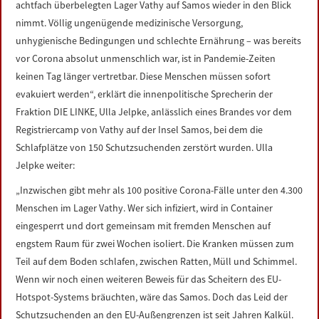
achtfach überbelegten Lager Vathy auf Samos wieder in den Blick
LINKS
nimmt. Völlig ungenügende medizinische Versorgung,
unhygienische Bedingungen und schlechte Ernährung – was bereits
DATENSCHUTZERKLÄRUNG
vor Corona absolut unmenschlich war, ist in Pandemie-Zeiten
keinen Tag länger vertretbar. Diese Menschen müssen sofort
IMPRESSUM
evakuiert werden“, erklärt die innenpolitische Sprecherin der
Fraktion DIE LINKE, Ulla Jelpke, anlässlich eines Brandes vor dem
Registriercamp von Vathy auf der Insel Samos, bei dem die
Schlafplätze von 150 Schutzsuchenden zerstört wurden. Ulla
Jelpke weiter:
„Inzwischen gibt mehr als 100 positive Corona-Fälle unter den 4.300
Menschen im Lager Vathy. Wer sich infiziert, wird in Container
eingesperrt und dort gemeinsam mit fremden Menschen auf
engstem Raum für zwei Wochen isoliert. Die Kranken müssen zum
Teil auf dem Boden schlafen, zwischen Ratten, Müll und Schimmel.
Wenn wir noch einen weiteren Beweis für das Scheitern des EU-
Hotspot-Systems bräuchten, wäre das Samos. Doch das Leid der
Schutzsuchenden an den EU-Außengrenzen ist seit Jahren Kalkül.