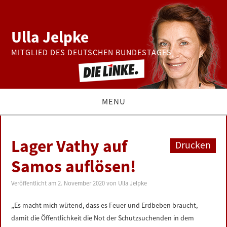
Ulla Jelpke
MITGLIED DES DEUTSCHEN BUNDESTAGES
MENU
THEMEN
Lager Vathy auf
Drucken
BUNDESTAG
Samos auflösen!
PRESSE
Veröffentlicht am
2. November 2020
von
Ulla Jelpke
„Es macht mich wütend, dass es Feuer und Erdbeben braucht,
ZUR PERSON
damit die Öffentlichkeit die Not der Schutzsuchenden in dem