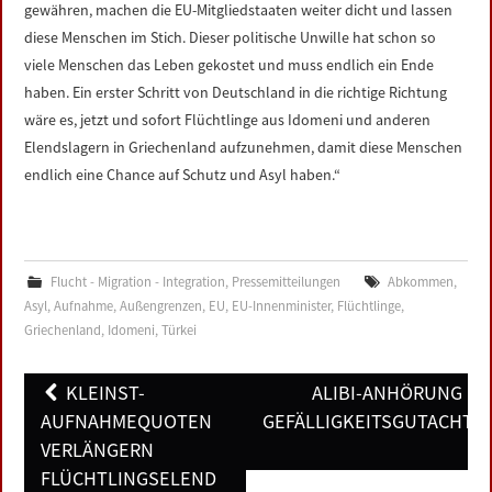
gewähren, machen die EU-Mitgliedstaaten weiter dicht und lassen
diese Menschen im Stich. Dieser politische Unwille hat schon so
viele Menschen das Leben gekostet und muss endlich ein Ende
haben. Ein erster Schritt von Deutschland in die richtige Richtung
wäre es, jetzt und sofort Flüchtlinge aus Idomeni und anderen
Elendslagern in Griechenland aufzunehmen, damit diese Menschen
endlich eine Chance auf Schutz und Asyl haben.“
Flucht - Migration - Integration
,
Pressemitteilungen
Abkommen
,
Asyl
,
Aufnahme
,
Außengrenzen
,
EU
,
EU-Innenminister
,
Flüchtlinge
,
Griechenland
,
Idomeni
,
Türkei
Post
KLEINST-
ALIBI-ANHÖRUNG MI
navigation
AUFNAHMEQUOTEN
GEFÄLLIGKEITSGUTACHTE
VERLÄNGERN
FLÜCHTLINGSELEND