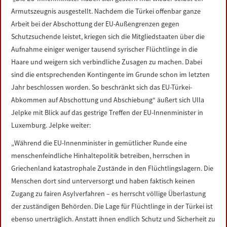
LINKS
Armutszeugnis ausgestellt. Nachdem die Türkei offenbar ganze
Arbeit bei der Abschottung der EU-Außengrenzen gegen
DATENSCHUTZERKLÄRUNG
Schutzsuchende leistet, kriegen sich die Mitgliedstaaten über die
Aufnahme einiger weniger tausend syrischer Flüchtlinge in die
Haare und weigern sich verbindliche Zusagen zu machen. Dabei
IMPRESSUM
sind die entsprechenden Kontingente im Grunde schon im letzten
Jahr beschlossen worden. So beschränkt sich das EU-Türkei-
Abkommen auf Abschottung und Abschiebung“ äußert sich Ulla
Jelpke mit Blick auf das gestrige Treffen der EU-Innenminister in
Luxemburg. Jelpke weiter:
„Während die EU-Innenminister in gemütlicher Runde eine
menschenfeindliche Hinhaltepolitik betreiben, herrschen in
Griechenland katastrophale Zustände in den Flüchtlingslagern. Die
Menschen dort sind unterversorgt und haben faktisch keinen
Zugang zu fairen Asylverfahren – es herrscht völlige Überlastung
der zuständigen Behörden. Die Lage für Flüchtlinge in der Türkei ist
ebenso unerträglich. Anstatt ihnen endlich Schutz und Sicherheit zu