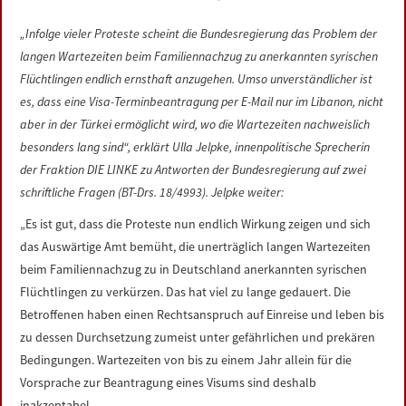
LINKS
„Infolge vieler Proteste scheint die Bundesregierung das Problem der
langen Wartezeiten beim Familiennachzug zu anerkannten syrischen
DATENSCHUTZERKLÄRUNG
Flüchtlingen endlich ernsthaft anzugehen. Umso unverständlicher ist
es, dass eine Visa-Terminbeantragung per E-Mail nur im Libanon, nicht
IMPRESSUM
aber in der Türkei ermöglicht wird, wo die Wartezeiten nachweislich
besonders lang sind“, erklärt Ulla Jelpke, innenpolitische Sprecherin
der Fraktion DIE LINKE zu Antworten der Bundesregierung auf zwei
schriftliche Fragen (BT-Drs. 18/4993). Jelpke weiter:
„Es ist gut, dass die Proteste nun endlich Wirkung zeigen und sich
das Auswärtige Amt bemüht, die unerträglich langen Wartezeiten
beim Familiennachzug zu in Deutschland anerkannten syrischen
Flüchtlingen zu verkürzen. Das hat viel zu lange gedauert. Die
Betroffenen haben einen Rechtsanspruch auf Einreise und leben bis
zu dessen Durchsetzung zumeist unter gefährlichen und prekären
Bedingungen. Wartezeiten von bis zu einem Jahr allein für die
Vorsprache zur Beantragung eines Visums sind deshalb
inakzeptabel.