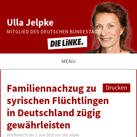
Ulla Jelpke
MITGLIED DES DEUTSCHEN BUNDESTAGES
MENU
THEMEN
Familiennachzug zu
Drucken
BUNDESTAG
syrischen Flüchtlingen
in Deutschland zügig
PRESSE
gewährleisten
ZUR PERSON
Veröffentlicht am
3. Juni 2015
von
Ulla Jelpke