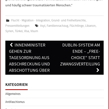
und häufig schwer traumatisierten Menschen.“
Flucht - Migration - Integration
,
Grund- und Freiheitsrechte
,
Pressemitteilungen
Asyl
,
Familiennachzug
,
Flüchtlinge
,
Libanon
,
Syrien
,
Türkei
,
Visa
,
Visum
Post
INNENMINISTER
DUBLIN-SYSTEM AM
navigation
GEHEN ZUR
ENDE – „FREE-
TAGESORDNUNG AUS
CHOICE“ STATT
ABSCHRECKUNG UND
ZWANGSVERTEILUNG
ABSCHOTTUNG ÜBER
KATEGORIEN
Allgemeines
Antifaschismus