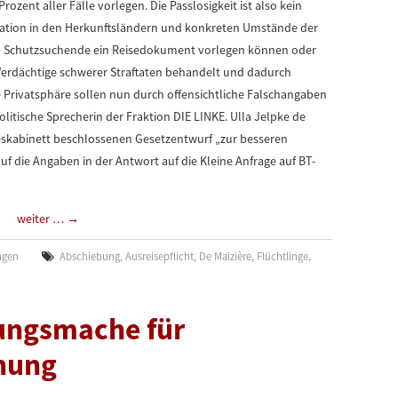
rozent aller Fälle vorlegen. Die Passlosigkeit ist also kein
tuation in den Herkunftsländern und konkreten Umstände der
um Schutzsuchende ein Reisedokument vorlegen können oder
 Verdächtige schwerer Straftaten behandelt und dadurch
die Privatsphäre sollen nun durch offensichtliche Falschangaben
litische Sprecherin der Fraktion DIE LINKE. Ulla Jelpke de
eskabinett beschlossenen Gesetzentwurf „zur besseren
auf die Angaben in der Antwort auf die Kleine Anfrage auf BT-
weiter …
→
ngen
Abschiebung
,
Ausreisepflicht
,
De Maizière
,
Flüchtlinge
,
ungsmache für
hung