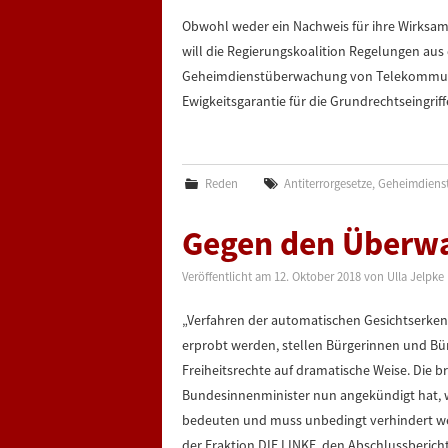
Obwohl weder ein Nachweis für ihre Wirksam
will die Regierungskoalition Regelungen a
Geheimdienstüberwachung von Telekommunikat
Ewigkeitsgarantie für die Grundrechtseingr
Reden
Antiterrorgesetze
,
Geheimdiens
Gegen den Überw
Veröffentlicht am
12. Oktober 2018
von
Ulla Jelpke
„Verfahren der automatischen Gesichtserken
erprobt werden, stellen Bürgerinnen und Bü
Freiheitsrechte auf dramatische Weise. Die br
Bundesinnenminister nun angekündigt hat,
bedeuten und muss unbedingt verhindert wer
der Fraktion DIE LINKE, den Abschlussberic