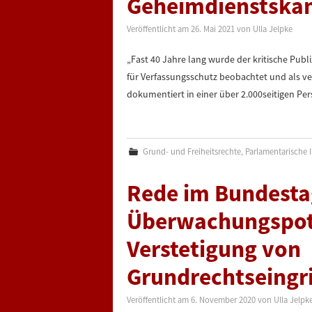
Geheimdienstska
Veröffentlicht am
26. Mai 2021
von
Ulla Jelpke
„Fast 40 Jahre lang wurde der kritische Pub
für Verfassungsschutz beobachtet und als ver
dokumentiert in einer über 2.000seitigen P
Grund- und Freiheitsrechte
,
Parlamentarische I
Rede im Bundesta
Überwachungspote
Verstetigung von
Grundrechtseingri
Veröffentlicht am
6. November 2020
von
Ulla Jelpk