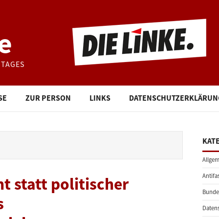
e
STAGES
SE
ZUR PERSON
LINKS
DATENSCHUTZERKLÄRUN
KAT
Allgem
Antifa
 statt politischer
Bunde
s
Daten