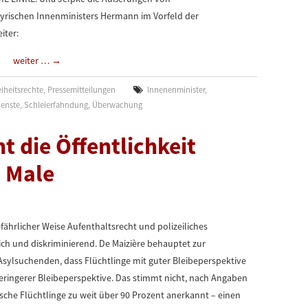
yrischen Innenministers Hermann im Vorfeld der
iter:
weiter …
→
iheitsrechte
,
Pressemitteilungen
Innenenminister
,
ienste
,
Schleierfahndung
,
Überwachung
t die Öffentlichkeit
 Male
fährlicher Weise Aufenthaltsrecht und polizeiliches
lich und diskriminierend. De Maizière behauptet zur
sylsuchenden, dass Flüchtlinge mit guter Bleibeperspektive
 geringerer Bleibeperspektive. Das stimmt nicht, nach Angaben
sche Flüchtlinge zu weit über 90 Prozent anerkannt – einen