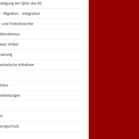
ädigung der Opfer des NS
 – Migration – Integration
 und Freiheitsrechte
ationalismus
iews/ Artikel
risierung
entarische Initiativen
fotos
mitteilungen
en
sungsschutz