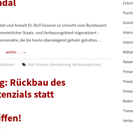
ndal
Entsch
Flucht
Grund-
lizist und Anwalt Dr. Rolf Gössner zu Unrecht vom Bundesamt
meintlicher Staats- und Verfassungsfeind stigmatisiert –
Intern
ersonenakte, die bis heute überwiegend geheim gehalten…
Interv
weiter …
→
Milita
Parlam
nitiativen
Rolf Gössner
,
Überwachung
,
Verfassungsschutz
Presse
g: Rückbau des
Presse
nzials statt
Presse
Reden
Them
ffen!
Verfas
e