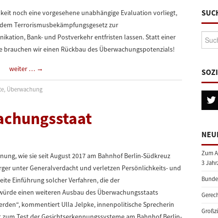
SUC
keit noch eine vorgesehene unabhängige Evaluation vorliegt,
us dem Terrorismusbekämpfungsgesetz zur
Suche
ion, Bank- und Postverkehr entfristen lassen. Statt einer
iffe brauchen wir einen Rückbau des Überwachungspotenzials!
weiter …
→
SOZ
te
,
Überwachung
achungsstaat
NEU
Zum A
nung, wie sie seit August 2017 am Bahnhof Berlin-Südkreuz
3 Jahr
rger unter Generalverdacht und verletzen Persönlichkeits- und
Bundes
eite Einführung solcher Verfahren, die der
 würde einen weiteren Ausbau des Überwachungsstaats
Gerech
den“, kommentiert Ulla Jelpke, innenpolitische Sprecherin
Großzü
ht zum Test der Gesichtserkennungssysteme am Bahnhof Berlin-