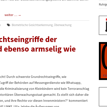
Ruhrge
weiter …
→
n
Biometrische Gesichtserkennung
,
Überwachung
htseingriffe der
d ebenso armselig wie
uscht! Durch schwerste Grundrechtseingriffe, wie
ugriff der Behörden auf Messengerdienste wie Whatsapp,
ie Kriminalisierung von Kleinkindern wird kein Terroranschlag
utoritären Überwachungsstaat gemacht. Es stellt sich daher die
eben, und ihre Rechte vor diesen Innenministern?“ kommentiert
 DIE LINKE. Ulla Jelpke die Äußerungen von