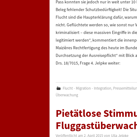
Pass konnten sie jedoch nur in weit unter 10 P
Beleg fehlender Schutzbedürftigkeit! Die Si
Flucht sind die Haupterklärung dafür, war
nicht. Geflüchtete werden so, wie sonst nur
kriminalisiert – diese massiven Eingriffe in 
legitimiert werden“, kommentiert die innenpo
Maizières Rechtfertigung des heute im Bund
Durchsetzung der Ausreisepflicht“ mit Blick 
Drs. 18/7015, Frage 4. Jelpke weiter:
Flucht - Migration - Integration
,
Pressemitteilu
Überwachung
Pietätlose Stimm
Fluggastüberwac
Veröffentlicht am
2. April 2015
von
Ulla Jelpke