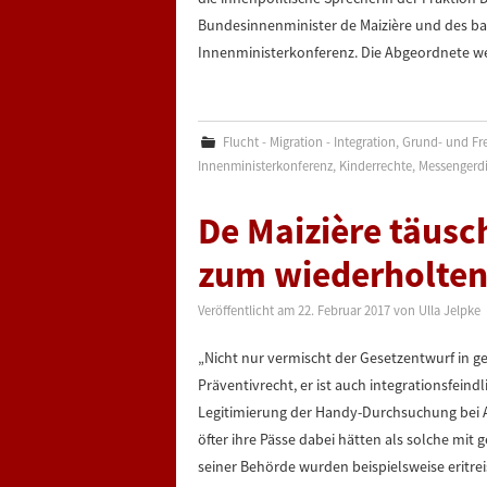
Bundesinnenminister de Maizière und des ba
Innenministerkonferenz. Die Abgeordnete we
Flucht - Migration - Integration
,
Grund- und Fre
Innenministerkonferenz
,
Kinderrechte
,
Messengerd
De Maizière täusch
zum wiederholten
Veröffentlicht am
22. Februar 2017
von
Ulla Jelpke
„Nicht nur vermischt der Gesetzentwurf in ge
Präventivrecht, er ist auch integrationsfeind
Legitimierung der Handy-Durchsuchung bei A
öfter ihre Pässe dabei hätten als solche mit
seiner Behörde wurden beispielsweise eritrei