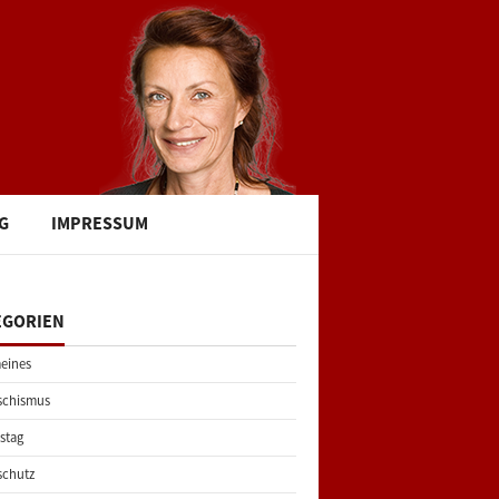
G
IMPRESSUM
EGORIEN
eines
schismus
stag
schutz