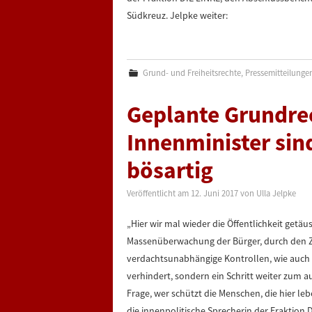
Südkreuz. Jelpke weiter:
Grund- und Freiheitsrechte
,
Pressemitteilunge
Geplante Grundrec
Innenminister sin
bösartig
Veröffentlicht am
12. Juni 2017
von
Ulla Jelpke
„Hier wir mal wieder die Öffentlichkeit getä
Massenüberwachung der Bürger, durch den Z
verdachtsunabhängige Kontrollen, wie auch d
verhindert, sondern ein Schritt weiter zum a
Frage, wer schützt die Menschen, die hier l
die innenpolitische Sprecherin der Fraktion