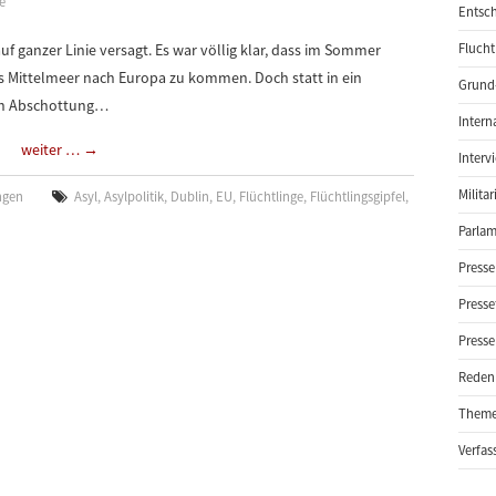
e
Entsch
auf ganzer Linie versagt. Es war völlig klar, dass im Sommer
Flucht
s Mittelmeer nach Europa zu kommen. Doch statt in ein
Grund-
 in Abschottung…
Intern
weiter …
→
Interv
Milita
ngen
Asyl
,
Asylpolitik
,
Dublin
,
EU
,
Flüchtlinge
,
Flüchtlingsgipfel
,
Parlam
Presse
Presse
Presse
Reden
Them
Verfas