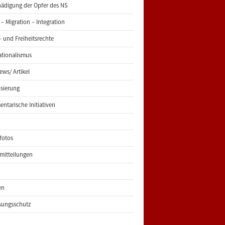
ädigung der Opfer des NS
 – Migration – Integration
 und Freiheitsrechte
ationalismus
iews/ Artikel
risierung
entarische Initiativen
fotos
mitteilungen
en
sungsschutz