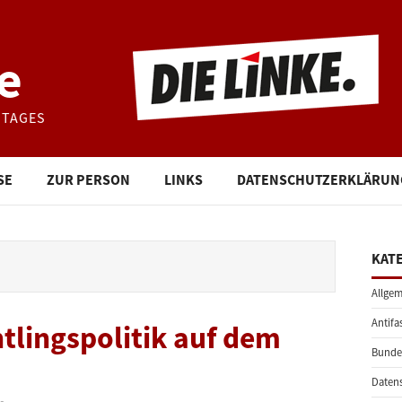
e
STAGES
SE
ZUR PERSON
LINKS
DATENSCHUTZERKLÄRUN
KAT
Allgem
Antifa
tlingspolitik auf dem
Bunde
Daten