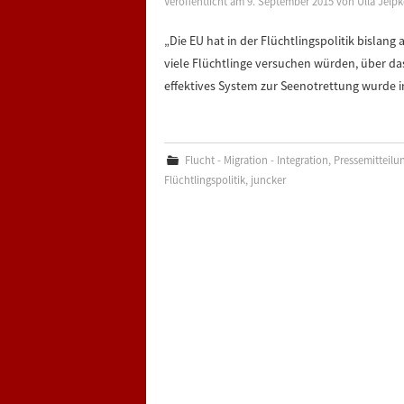
Veröffentlicht am
9. September 2015
von
Ulla Jelpk
„Die EU hat in der Flüchtlingspolitik bislang 
viele Flüchtlinge versuchen würden, über da
effektives System zur Seenotrettung wurde
Flucht - Migration - Integration
,
Pressemitteilu
Flüchtlingspolitik
,
juncker