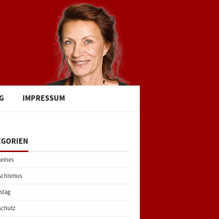
G
IMPRESSUM
EGORIEN
eines
schismus
stag
schutz