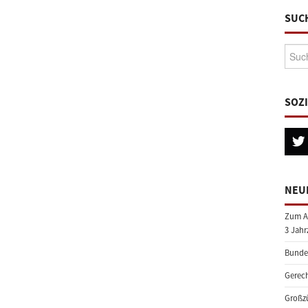
SUC
Suche
SOZ
NEU
Zum A
3 Jahr
Bundes
Gerech
Großzü