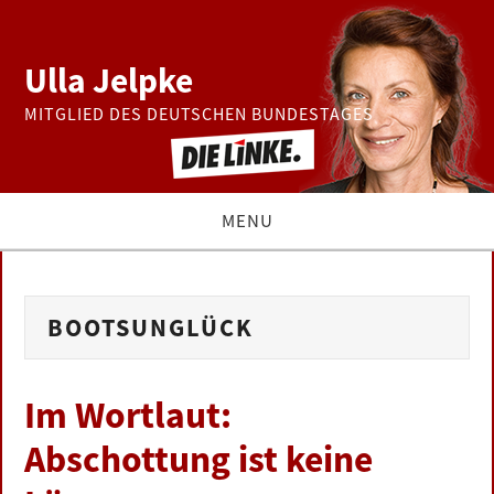
Ulla Jelpke
MITGLIED DES DEUTSCHEN BUNDESTAGES
MENU
THEMEN
BOOTSUNGLÜCK
BUNDESTAG
PRESSE
Im Wortlaut:
Abschottung ist keine
ZUR PERSON