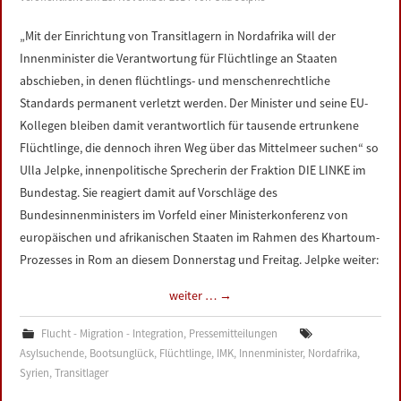
„Mit der Einrichtung von Transitlagern in Nordafrika will der
Innenminister die Verantwortung für Flüchtlinge an Staaten
abschieben, in denen flüchtlings- und menschenrechtliche
Standards permanent verletzt werden. Der Minister und seine EU-
Kollegen bleiben damit verantwortlich für tausende ertrunkene
Flüchtlinge, die dennoch ihren Weg über das Mittelmeer suchen“ so
Ulla Jelpke, innenpolitische Sprecherin der Fraktion DIE LINKE im
Bundestag. Sie reagiert damit auf Vorschläge des
Bundesinnenministers im Vorfeld einer Ministerkonferenz von
europäischen und afrikanischen Staaten im Rahmen des Khartoum-
Prozesses in Rom an diesem Donnerstag und Freitag. Jelpke weiter:
weiter …
→
Flucht - Migration - Integration
,
Pressemitteilungen
Asylsuchende
,
Bootsunglück
,
Flüchtlinge
,
IMK
,
Innenminister
,
Nordafrika
,
Syrien
,
Transitlager