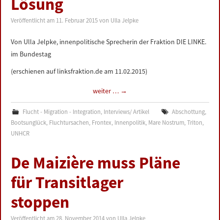
Lösung
LINKS
Veröffentlicht am
11. Februar 2015
von
Ulla Jelpke
DATENSCHUTZERKLÄRUNG
Von Ulla Jelpke, innenpolitische Sprecherin der Fraktion DIE LINKE.
im Bundestag
IMPRESSUM
(erschienen auf linksfraktion.de am 11.02.2015)
weiter …
→
Flucht - Migration - Integration
,
Interviews/ Artikel
Abschottung
,
Bootsunglück
,
Fluchtursachen
,
Frontex
,
Innenpolitik
,
Mare Nostrum
,
Triton
,
UNHCR
De Maizière muss Pläne
für Transitlager
stoppen
Veröffentlicht am
28. November 2014
von
Ulla Jelpke