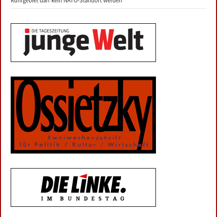
Ruhrgebiet darf kein NATO-Standort werden