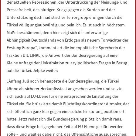
der aktuellen Repressionen, der Unterdrückung der Meinungs- und
LINKS
Pressefreiheit, des blutigen Kriegs gegen die Kurden und der
Unterstützung dschihadistischer Terrorgruppierungen durch die
DATENSCHUTZERKLÄRUNG
Türkei völlig unglaubwürdig und peinlich. Es ist auch in höchstem
Maße beschämend, denn hier zeigt sich die unterwürfige
IMPRESSUM
Abhängigkeit Deutschlands von Erdogan als neuem Torwächter der
Festung Europa“, kommentiert die innenpolitische Sprecherin der
Fraktion DIE LINKE, die Antwort der Bundesregierung auf eine
Kleine Anfrage der Linksfraktion zu asylpolitischen Fragen in Bezug
auf die Türkei. Jelpke weiter:
„Anfang Juli noch behauptete die Bundesregierung, die Türkei
könne als sicherer Herkunftsstaat angesehen werden und setzte
sich auch auf EU-Ebene für eine entsprechende Einstufung der
Türkei ein. Sie brüskierte damit Flüchtlingskoordinator Altmaier, der
sich öffentlich ganz klar gegen eine solche Einstufung positioniert
hatte. Jetzt redet sich die Bundesregierung plötzlich damit raus,
dass diese Frage bei gegebener Zeit auf EU-Ebene geklärt werden
solle – und wagt es dabei nicht, das Offensichtliche auszusprechen: