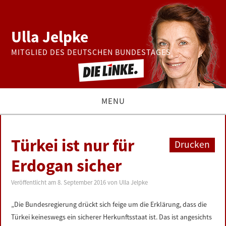
Ulla Jelpke
MITGLIED DES DEUTSCHEN BUNDESTAGES
MENU
THEMEN
Türkei ist nur für
Drucken
BUNDESTAG
Erdogan sicher
PRESSE
Veröffentlicht am
8. September 2016
von
Ulla Jelpke
„Die Bundesregierung drückt sich feige um die Erklärung, dass die
ZUR PERSON
Türkei keineswegs ein sicherer Herkunftsstaat ist. Das ist angesichts