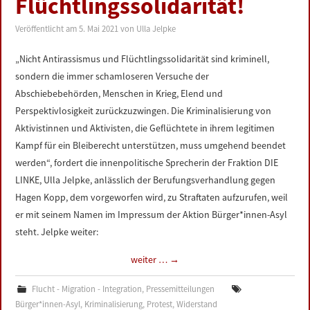
Flüchtlingssolidarität!
LINKS
Veröffentlicht am
5. Mai 2021
von
Ulla Jelpke
DATENSCHUTZERKLÄRUNG
„Nicht Antirassismus und Flüchtlingssolidarität sind kriminell,
sondern die immer schamloseren Versuche der
IMPRESSUM
Abschiebebehörden, Menschen in Krieg, Elend und
Perspektivlosigkeit zurückzuzwingen. Die Kriminalisierung von
Aktivistinnen und Aktivisten, die Geflüchtete in ihrem legitimen
Kampf für ein Bleiberecht unterstützen, muss umgehend beendet
werden“, fordert die innenpolitische Sprecherin der Fraktion DIE
LINKE, Ulla Jelpke, anlässlich der Berufungsverhandlung gegen
Hagen Kopp, dem vorgeworfen wird, zu Straftaten aufzurufen, weil
er mit seinem Namen im Impressum der Aktion Bürger*innen-Asyl
steht. Jelpke weiter:
weiter …
→
Flucht - Migration - Integration
,
Pressemitteilungen
Bürger*innen-Asyl
,
Kriminalisierung
,
Protest
,
Widerstand