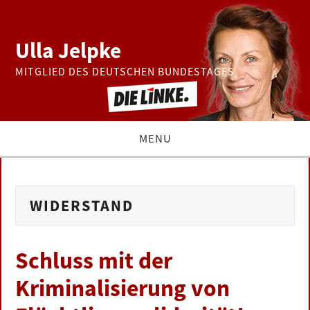
Ulla Jelpke
MITGLIED DES DEUTSCHEN BUNDESTAGES
MENU
THEMEN
WIDERSTAND
BUNDESTAG
PRESSE
Schluss mit der
Kriminalisierung von
ZUR PERSON