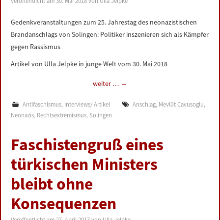
Veröffentlicht am
30. Mai 2018
von
Ulla Jelpke
LINKS
Gedenkveranstaltungen zum 25. Jahrestag des neonazistischen
Brandanschlags von Solingen: Politiker inszenieren sich als Kämpfer
DATENSCHUTZERKLÄRUNG
gegen Rassismus
IMPRESSUM
Artikel von Ulla Jelpke in junge Welt vom 30. Mai 2018
weiter …
→
Antifaschismus
,
Interviews/ Artikel
Anschlag
,
Mevlüt Cavusoglu
,
Neonazis
,
Rechtsextremismus
,
Solingen
Faschistengruß eines
türkischen Ministers
bleibt ohne
Konsequenzen
Veröffentlicht am
27. April 2017
von
Ulla Jelpke