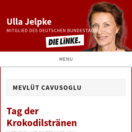
Ulla Jelpke
MITGLIED DES DEUTSCHEN BUNDESTAGES
MENU
THEMEN
MEVLÜT CAVUSOGLU
BUNDESTAG
PRESSE
Tag der
Krokodilstränen
ZUR PERSON