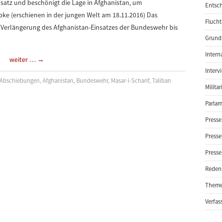
atz und beschönigt die Lage in Afghanistan, um
Entsch
pke (erschienen in der jungen Welt am 18.11.2016) Das
Flucht
 Verlängerung des Afghanistan-Einsatzes der Bundeswehr bis
Grund-
Intern
weiter …
→
Interv
Abschiebungen
,
Afghanistan
,
Bundeswehr
,
Masar-i-Scharif
,
Taliban
Milita
Parlam
Presse
Presse
Presse
Reden
Them
Verfas