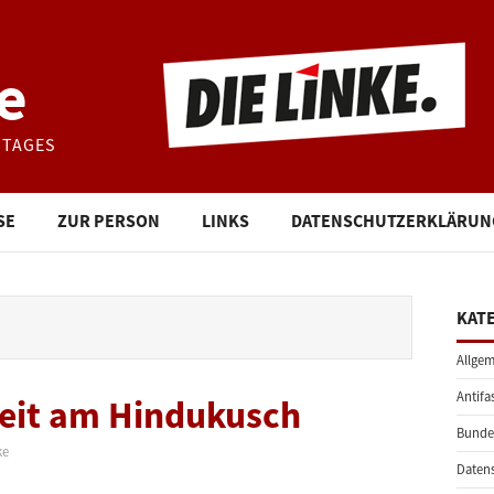
e
STAGES
SE
ZUR PERSON
LINKS
DATENSCHUTZERKLÄRUN
KAT
Allgem
Antifa
heit am Hindukusch
Bunde
ke
Daten