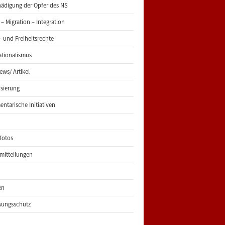
ädigung der Opfer des NS
 – Migration – Integration
 und Freiheitsrechte
ationalismus
iews/ Artikel
risierung
entarische Initiativen
fotos
mitteilungen
en
sungsschutz