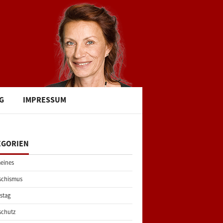
G
IMPRESSUM
EGORIEN
eines
schismus
stag
schutz