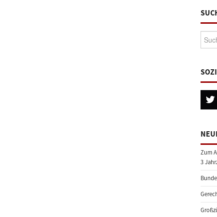
SUC
Suche
SOZ
NEU
Zum A
3 Jahr
Bundes
Gerech
Großzü