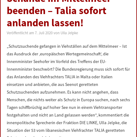
LINKS
beenden – Talia sofort
anlanden lassen!
DATENSCHUTZERKLÄRUNG
Veröffentlicht am
7. Juli 2020
von
Ulla Jelpke
IMPRESSUM
„Schutzsuchende gefangen in Viehställen auf dem Mittelmeer – Ist
das Ausdruck der ‚europäischen Wertegemeinschaft‘, die
Innenminister Seehofer im Vorfeld des Treffens der EU-
Innenminister beschwört? Die Bundesregierung muss sich sofort für
das Anlanden des Viehfrachters TALIA in Malta oder Italien
einsetzen und anbieten, die aus Seenot geretteten
Schutzsuchenden aufzunehmen. Es kann nicht angehen, dass
Menschen, die nichts weiter als Schutz in Europa suchen, nach sechs
Tagen schiffbrüchig auf hoher See nun in einem Viehtransporter
festgehalten und nicht an Land gelassen werden“, kommentiert die
innenpolitische Sprecherin der Fraktion DIE LINKE, Ulla Jelpke, die
Situation der 53 vom libanesischen Viehfrachter TALIA geretteten