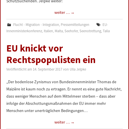
Schutzsuchenden. Jelpke weiter:
weiter …
→
Flucht - Migration - Integration
,
Pressemitteilungen
EU-
Innenministerkonferenz
,
Italien
,
Malta
,
Seehofer
,
Seenotrettung
,
Talia
EU knickt vor
Rechtspopulisten ein
Veröffentlicht am
14. September 2017
von
Ulla Jelpke
„Der bodenlose Zynismus von Bundesinnenminister Thomas de
Maizière ist kaum noch zu ertragen. Er nennt es eine gute Nachricht,
dass weniger Menschen auf dem Mittelmeer sterben – dass aber
infolge der Abschottungsmaßnahmen der EU immer mehr
Menschen unter unerträglichen Bedingungen…
weiter …
→