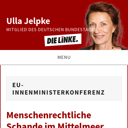
Ulla Jelpke
MITGLIED DES DEUTSCHEN BUNDESTAGES
MENU
THEMEN
EU-
BUNDESTAG
INNENMINISTERKONFERENZ
PRESSE
Menschenrechtliche
ZUR PERSON
Schande im Mittelmeer