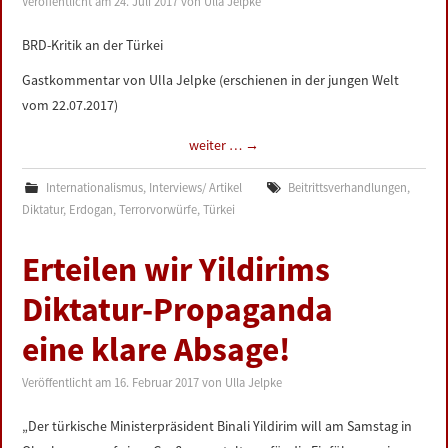
Veröffentlicht am
24. Juli 2017
von
Ulla Jelpke
LINKS
BRD-Kritik an der Türkei
DATENSCHUTZERKLÄRUNG
Gastkommentar von Ulla Jelpke (erschienen in der jungen Welt
vom 22.07.2017)
IMPRESSUM
weiter …
→
Internationalismus
,
Interviews/ Artikel
Beitrittsverhandlungen
,
Diktatur
,
Erdogan
,
Terrorvorwürfe
,
Türkei
Erteilen wir Yildirims
Diktatur-Propaganda
eine klare Absage!
Veröffentlicht am
16. Februar 2017
von
Ulla Jelpke
„Der türkische Ministerpräsident Binali Yildirim will am Samstag in