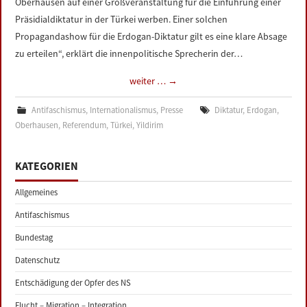
Oberhausen auf einer Großveranstaltung für die Einführung einer
Präsidialdiktatur in der Türkei werben. Einer solchen
Propagandashow für die Erdogan-Diktatur gilt es eine klare Absage
zu erteilen“, erklärt die innenpolitische Sprecherin der…
weiter …
→
Antifaschismus
,
Internationalismus
,
Presse
Diktatur
,
Erdogan
,
Oberhausen
,
Referendum
,
Türkei
,
Yildirim
KATEGORIEN
Allgemeines
Antifaschismus
Bundestag
Datenschutz
Entschädigung der Opfer des NS
Flucht – Migration – Integration