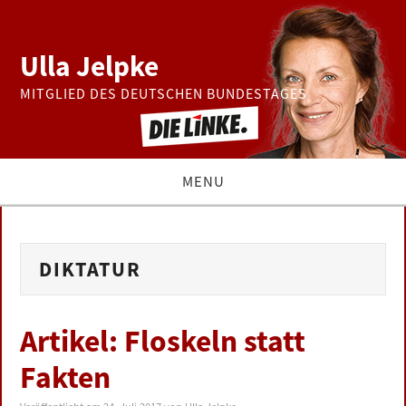
Ulla Jelpke
MITGLIED DES DEUTSCHEN BUNDESTAGES
MENU
THEMEN
DIKTATUR
BUNDESTAG
PRESSE
Artikel: Floskeln statt
Fakten
ZUR PERSON