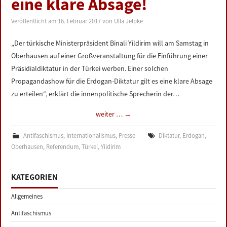
eine klare Absage!
LINKS
Veröffentlicht am
16. Februar 2017
von
Ulla Jelpke
DATENSCHUTZERKLÄRUNG
„Der türkische Ministerpräsident Binali Yildirim will am Samstag in
Oberhausen auf einer Großveranstaltung für die Einführung einer
IMPRESSUM
Präsidialdiktatur in der Türkei werben. Einer solchen
Propagandashow für die Erdogan-Diktatur gilt es eine klare Absage
zu erteilen“, erklärt die innenpolitische Sprecherin der…
weiter …
→
Antifaschismus
,
Internationalismus
,
Presse
Diktatur
,
Erdogan
,
Oberhausen
,
Referendum
,
Türkei
,
Yildirim
KATEGORIEN
Allgemeines
Antifaschismus