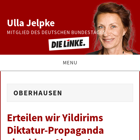
Ulla Jelpke
MITGLIED DES DEUTSCHEN BUNDESTAGES
MENU
THEMEN
OBERHAUSEN
BUNDESTAG
PRESSE
Erteilen wir Yildirims
Diktatur-Propaganda
ZUR PERSON