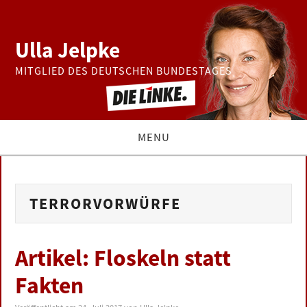
Ulla Jelpke
MITGLIED DES DEUTSCHEN BUNDESTAGES
MENU
THEMEN
TERRORVORWÜRFE
BUNDESTAG
PRESSE
Artikel: Floskeln statt
Fakten
ZUR PERSON