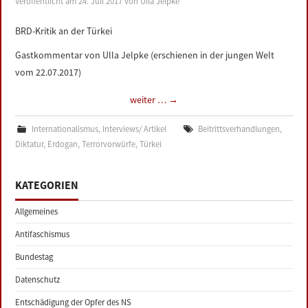
Veröffentlicht am
24. Juli 2017
von
Ulla Jelpke
LINKS
BRD-Kritik an der Türkei
DATENSCHUTZERKLÄRUNG
Gastkommentar von Ulla Jelpke (erschienen in der jungen Welt
vom 22.07.2017)
IMPRESSUM
weiter …
→
Internationalismus
,
Interviews/ Artikel
Beitrittsverhandlungen
,
Diktatur
,
Erdogan
,
Terrorvorwürfe
,
Türkei
KATEGORIEN
Allgemeines
Antifaschismus
Bundestag
Datenschutz
Entschädigung der Opfer des NS