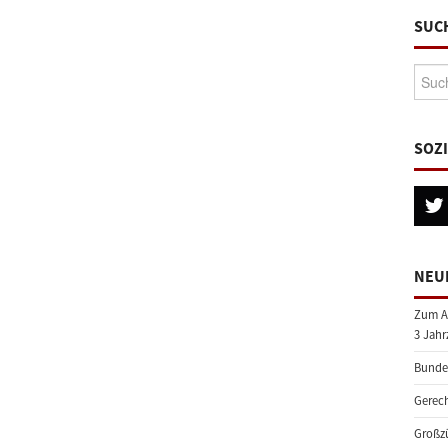
SUC
Suche
SOZ
NEU
Zum A
3 Jahr
Bundes
Gerech
Großzü