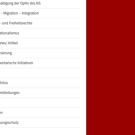
ädigung der Opfer des NS
 – Migration – Integration
 und Freiheitsrechte
ationalismus
iews/ Artikel
risierung
entarische Initiativen
fotos
mitteilungen
en
sungsschutz