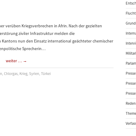
Entsch
Flucht
Grund-
er verüben Kriegsverbrechen in Afrin. Nach der gezielten
störung ziviler Infrastruktur melden die
Intern
Kantons nun den Einsatz international geächteter chemischer
Interv
nnenpolitische Sprecherin…
Milita
weiter …
→
Parlam
Presse
en
,
Chlorgas
,
Krieg
,
Syrien
,
Türkei
Presse
Presse
Reden
Them
Verfas