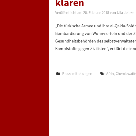
klären
Veröffentlicht am
20. Februar 2018
von
Ulla Jelpke
„Die türkische Armee und ihre al-Qaida-Söldn
Bombardierung von Wohnvierteln und der Zer
Gesundheitsbehörden des selbstverwalteten 
Kampfstoffe gegen Zivilisten“, erklärt die i
Pressemitteilungen
Afrin
,
Chemiewaff