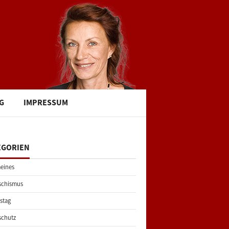
G
IMPRESSUM
EGORIEN
eines
schismus
stag
schutz