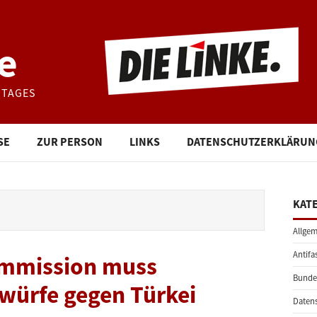
e
STAGES
SE
ZUR PERSON
LINKS
DATENSCHUTZERKLÄRUN
KAT
Allgem
Antifa
mmission muss
Bunde
ürfe gegen Türkei
Daten