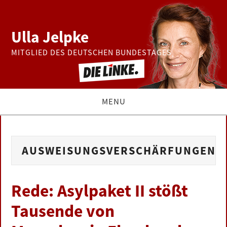
Ulla Jelpke
MITGLIED DES DEUTSCHEN BUNDESTAGES
MENU
THEMEN
AUSWEISUNGSVERSCHÄRFUNGEN
BUNDESTAG
PRESSE
Rede: Asylpaket II stößt
Tausende von
ZUR PERSON