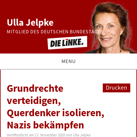
Ulla Jelpke
MITGLIED DES DEUTSCHEN BUNDESTAGES
MENU
THEMEN
Grundrechte
Drucken
BUNDESTAG
verteidigen,
Querdenker isolieren,
PRESSE
Nazis bekämpfen
ZUR PERSON
Veröffentlicht am
17. November 2020
von
Ulla Jelpke