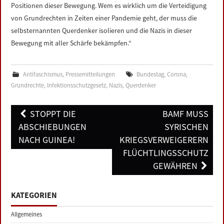
Positionen dieser Bewegung. Wem es wirklich um die Verteidigung
von Grundrechten in Zeiten einer Pandemie geht, der muss die
selbsternannten Querdenker isolieren und die Nazis in dieser
Bewegung mit aller Schärfe bekämpfen.“
Antifaschismus
,
Pressemitteilungen
Bundestag
,
Corona
,
Grundrechte
,
Infektionsschutzgesetz
,
Nazis
,
Querdenker
Post
STOPPT DIE
BAMF MUSS
navigation
ABSCHIEBUNGEN
SYRISCHEN
NACH GUINEA!
KRIEGSVERWEIGERERN
FLÜCHTLINGSSCHUTZ
GEWÄHREN
KATEGORIEN
Allgemeines