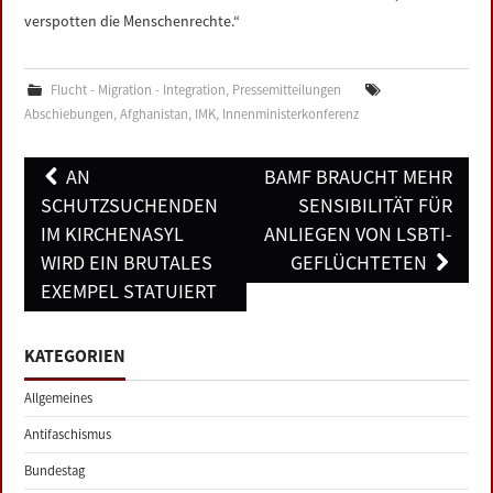
verspotten die Menschenrechte.“
Flucht - Migration - Integration
,
Pressemitteilungen
Abschiebungen
,
Afghanistan
,
IMK
,
Innenministerkonferenz
Post
AN
BAMF BRAUCHT MEHR
navigation
SCHUTZSUCHENDEN
SENSIBILITÄT FÜR
IM KIRCHENASYL
ANLIEGEN VON LSBTI-
WIRD EIN BRUTALES
GEFLÜCHTETEN
EXEMPEL STATUIERT
KATEGORIEN
Allgemeines
Antifaschismus
Bundestag