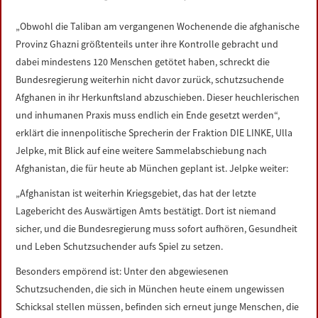
LINKS
„Obwohl die Taliban am vergangenen Wochenende die afghanische
Provinz Ghazni größtenteils unter ihre Kontrolle gebracht und
DATENSCHUTZERKLÄRUNG
dabei mindestens 120 Menschen getötet haben, schreckt die
Bundesregierung weiterhin nicht davor zurück, schutzsuchende
IMPRESSUM
Afghanen in ihr Herkunftsland abzuschieben. Dieser heuchlerischen
und inhumanen Praxis muss endlich ein Ende gesetzt werden“,
erklärt die innenpolitische Sprecherin der Fraktion DIE LINKE, Ulla
Jelpke, mit Blick auf eine weitere Sammelabschiebung nach
Afghanistan, die für heute ab München geplant ist. Jelpke weiter:
„Afghanistan ist weiterhin Kriegsgebiet, das hat der letzte
Lagebericht des Auswärtigen Amts bestätigt. Dort ist niemand
sicher, und die Bundesregierung muss sofort aufhören, Gesundheit
und Leben Schutzsuchender aufs Spiel zu setzen.
Besonders empörend ist: Unter den abgewiesenen
Schutzsuchenden, die sich in München heute einem ungewissen
Schicksal stellen müssen, befinden sich erneut junge Menschen, die