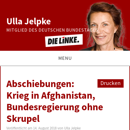
Ulla Jelpke
MITGLIED DES DEUTSCHEN BUNDESTAGES
MENU
THEMEN
Abschiebungen:
Drucken
BUNDESTAG
Krieg in Afghanistan,
Bundesregierung ohne
PRESSE
Skrupel
ZUR PERSON
Veröffentlicht am
14. August 2018
von
Ulla Jelpke