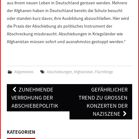
aus ihrem neuen Leben in Deutschland gerissen werden. Mehrere
der Afghanen haben in Deutschland bereits die Schule besucht
oder standen kurz davor, ihre Ausbildung abzuschließen. Hier wird
die Praxis der Abschiebung als politisches Instrument der
Abschreckung missbraucht. Abschiebungen in Kriegsländer wie
Afghanistan müssen sofort und ausnahmslos gestoppt werden.“
Allgemeines
Abschiebungen
,
Afghanistan
,
Flüchtlinge
Post
ZUNEHMENDE
GEFÄHRLICHER
navigation
VERROHUNG DER
TREND ZU GROSSEN K
ABSCHIEBEPOLITIK
ONZERTEN DER N
AZISZENE
KATEGORIEN