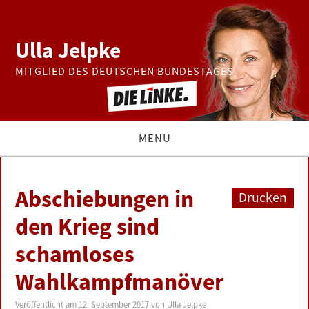
Ulla Jelpke
MITGLIED DES DEUTSCHEN BUNDESTAGES
MENU
THEMEN
Abschiebungen in
Drucken
BUNDESTAG
den Krieg sind
schamloses
PRESSE
Wahlkampfmanöver
ZUR PERSON
Veröffentlicht am
12. September 2017
von
Ulla Jelpke