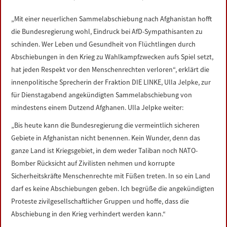
LINKS
„Mit einer neuerlichen Sammelabschiebung nach Afghanistan hofft
die Bundesregierung wohl, Eindruck bei AfD-Sympathisanten zu
DATENSCHUTZERKLÄRUNG
schinden. Wer Leben und Gesundheit von Flüchtlingen durch
Abschiebungen in den Krieg zu Wahlkampfzwecken aufs Spiel setzt,
IMPRESSUM
hat jeden Respekt vor den Menschenrechten verloren“, erklärt die
innenpolitische Sprecherin der Fraktion DIE LINKE, Ulla Jelpke, zur
für Dienstagabend angekündigten Sammelabschiebung von
mindestens einem Dutzend Afghanen. Ulla Jelpke weiter:
„Bis heute kann die Bundesregierung die vermeintlich sicheren
Gebiete in Afghanistan nicht benennen. Kein Wunder, denn das
ganze Land ist Kriegsgebiet, in dem weder Taliban noch NATO-
Bomber Rücksicht auf Zivilisten nehmen und korrupte
Sicherheitskräfte Menschenrechte mit Füßen treten. In so ein Land
darf es keine Abschiebungen geben. Ich begrüße die angekündigten
Proteste zivilgesellschaftlicher Gruppen und hoffe, dass die
Abschiebung in den Krieg verhindert werden kann.“