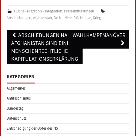
Flucht - Migration - Integration
,
Pressemitteilungen
Abschiebungen
,
Afghanistan
,
De Maizière
,
Flüchtlinge
,
Krieg
Post
ABSCHIEBUNGEN NACH
WAHLKAMPFMANÖVER
navigation
AFGHANISTAN SIND EINE
MENSCHENRECHTLICHE
KAPITULATIONSERKLÄRUNG
KATEGORIEN
Allgemeines
Antifaschismus
Bundestag
Datenschutz
Entschädigung der Opfer des NS