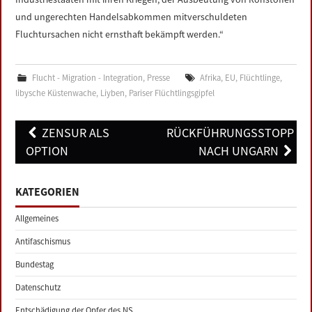
und ungerechten Handelsabkommen mitverschuldeten
Fluchtursachen nicht ernsthaft bekämpft werden.“
Flucht - Migration - Integration
,
Presse
Afrika
,
EU
,
Flüchtlinge
,
libysche Küstenwache
,
Liyben
,
Pariser Flüchtlingsgipfel
Post
ZENSUR ALS
RÜCKFÜHRUNGSSTOPP
navigation
OPTION
NACH UNGARN
KATEGORIEN
Allgemeines
Antifaschismus
Bundestag
Datenschutz
Entschädigung der Opfer des NS