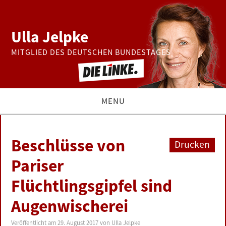
Ulla Jelpke
MITGLIED DES DEUTSCHEN BUNDESTAGES
MENU
THEMEN
Beschlüsse von
Drucken
BUNDESTAG
Pariser
Flüchtlingsgipfel sind
PRESSE
Augenwischerei
ZUR PERSON
Veröffentlicht am
29. August 2017
von
Ulla Jelpke