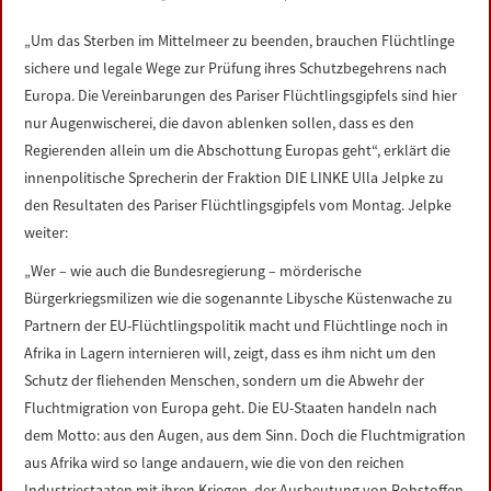
LINKS
„Um das Sterben im Mittelmeer zu beenden, brauchen Flüchtlinge
sichere und legale Wege zur Prüfung ihres Schutzbegehrens nach
DATENSCHUTZERKLÄRUNG
Europa. Die Vereinbarungen des Pariser Flüchtlingsgipfels sind hier
nur Augenwischerei, die davon ablenken sollen, dass es den
IMPRESSUM
Regierenden allein um die Abschottung Europas geht“, erklärt die
innenpolitische Sprecherin der Fraktion DIE LINKE Ulla Jelpke zu
den Resultaten des Pariser Flüchtlingsgipfels vom Montag. Jelpke
weiter:
„Wer – wie auch die Bundesregierung – mörderische
Bürgerkriegsmilizen wie die sogenannte Libysche Küstenwache zu
Partnern der EU-Flüchtlingspolitik macht und Flüchtlinge noch in
Afrika in Lagern internieren will, zeigt, dass es ihm nicht um den
Schutz der fliehenden Menschen, sondern um die Abwehr der
Fluchtmigration von Europa geht. Die EU-Staaten handeln nach
dem Motto: aus den Augen, aus dem Sinn. Doch die Fluchtmigration
aus Afrika wird so lange andauern, wie die von den reichen
Industriestaaten mit ihren Kriegen, der Ausbeutung von Rohstoffen