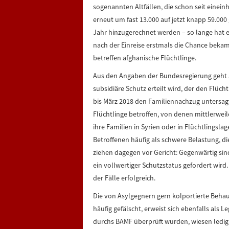
sogenannten Altfällen, die schon seit einei
erneut um fast 13.000 auf jetzt knapp 59.000 g
Jahr hinzugerechnet werden – so lange hat e
nach der Einreise erstmals die Chance bekam,
betreffen afghanische Flüchtlinge.
Aus den Angaben der Bundesregierung geht 
subsidiäre Schutz erteilt wird, der den Flüc
bis März 2018 den Familiennachzug untersagt
Flüchtlinge betroffen, von denen mittlerweil
ihre Familien in Syrien oder in Flüchtlingsl
Betroffenen häufig als schwere Belastung, die
ziehen dagegen vor Gericht: Gegenwärtig sin
ein vollwertiger Schutzstatus gefordert wird.
der Fälle erfolgreich.
Die von Asylgegnern gern kolportierte Beha
häufig gefälscht, erweist sich ebenfalls als 
durchs BAMF überprüft wurden, wiesen ledigli