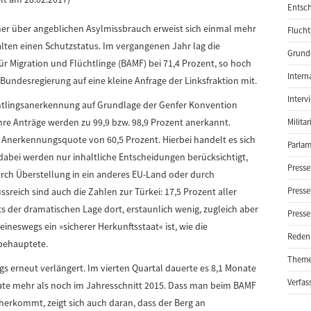
Entsch
ner über angeblichen Asylmissbrauch erweist sich einmal mehr
Flucht
ten einen Schutzstatus. Im vergangenen Jahr lag die
Grund-
Migration und Flüchtlinge (BAMF) bei 71,4 Prozent, so hoch
Intern
 Bundesregierung auf eine kleine Anfrage der Linksfraktion mit.
Interv
chtlingsanerkennung auf Grundlage der Genfer Konvention
Ihre Anträge werden zu 99,9 bzw. 98,9 Prozent anerkannt.
Milita
 Anerkennungsquote von 60,5 Prozent. Hierbei handelt es sich
Parlam
abei werden nur inhaltliche Entscheidungen berücksichtigt,
Presse
durch Überstellung in ein anderes EU-Land oder durch
Presse
reich sind auch die Zahlen zur Türkei: 17,5 Prozent aller
s der dramatischen Lage dort, erstaunlich wenig, zugleich aber
Presse
keineswegs ein »sicherer Herkunftsstaat« ist, wie die
Reden
behauptete.
Them
ngs erneut verlängert. Im vierten Quartal dauerte es 8,1 Monate
Verfas
nate mehr als noch im Jahresschnitt 2015. Dass man beim BAMF
herkommt, zeigt sich auch daran, dass der Berg an