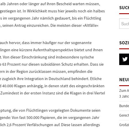
nhalb Jahren oder länger auf ihren Bescheid warten müssen,
SUC
estiegen ist. In Wirklichkeit muss hier jeweils noch ein halbes
s im vergangenen Jahr nämlich gedauert, bis ein Flüchtling
Suche
 seinen Antrag einzureichen. Die meisten dieser »Altfälle«
SOZ
auch hervor, dass immer häufiger nur der sogenannte
htlingen eine kürzere Aufenthaltsperspektive bietet und ihnen
. Von dieser Einschränkung sind insbesondere syrische
e 63 Prozent nur diesen subsidiären Schutz erhalten. Dass sie
agern in der Region zurücklassen müssen, empfinden die
 zugleich ihre Integration in Deutschland behindert. Etliche
NEU
d 40.000 Klagen anhängig, in denen statt des eingeschränkten
Zum A
 Zumindest in der ersten Instanz sind die Klagen in drei Viertel
3 Jahr
Bundes
uptung, die von Flüchtlingen vorgelegten Dokumente seien
Gerech
Legende: Von fast 500.000 Papieren, die im vergangenen Jahr
ch 2,6 Prozent Verfälschungen auf. Diese lassen allerdings
Großzü