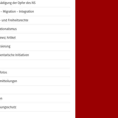
ädigung der Opfer des NS
 – Migration – Integration
 und Freiheitsrechte
ationalismus
iews/ Artikel
risierung
entarische Initiativen
fotos
mitteilungen
en
sungsschutz