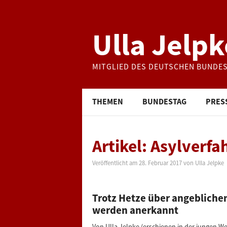
Ulla Jelpk
MITGLIED DES DEUTSCHEN BUNDE
THEMEN
BUNDESTAG
PRES
Artikel: Asylverf
Veröffentlicht am
28. Februar 2017
von
Ulla Jelpke
Trotz Hetze über angebliche
werden anerkannt
Von Ulla Jelpke (erschienen in der jungen We