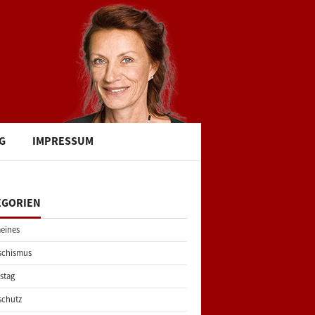
G
IMPRESSUM
EGORIEN
eines
schismus
stag
schutz