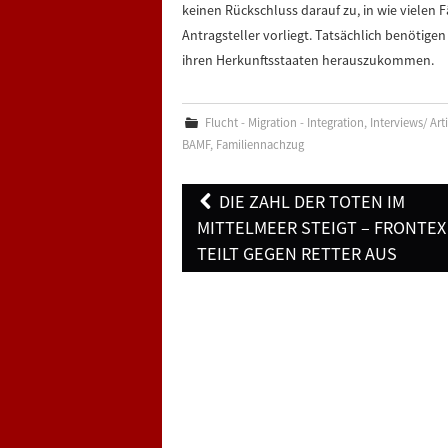
keinen Rückschluss darauf zu, in wie vielen 
Antragsteller vorliegt. Tatsächlich benötig
ihren Herkunftsstaaten herauszukommen.
Flucht - Migration - Integration
,
Interviews/ Art
BAMF
,
Familiennachzug
Post
DIE ZAHL DER TOTEN IM
navigation
MITTELMEER STEIGT – FRONTEX
TEILT GEGEN RETTER AUS