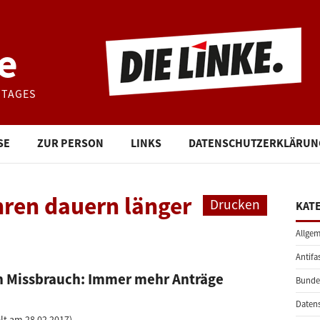
e
STAGES
SE
ZUR PERSON
LINKS
DATENSCHUTZERKLÄRUN
ahren dauern länger
Drucken
KAT
Allgem
Antifa
n Missbrauch: Immer mehr Anträge
Bunde
Daten
lt am 28.02.2017)