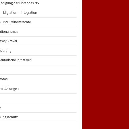
ädigung der Opfer des NS
 – Migration – Integration
 und Freiheitsrechte
ationalismus
iews/ Artikel
risierung
entarische Initiativen
fotos
mitteilungen
en
sungsschutz