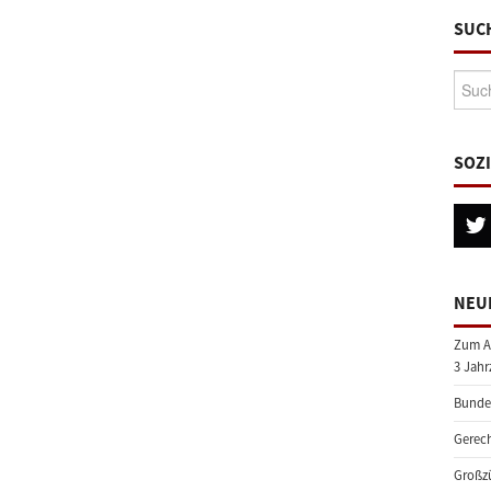
SUC
Suche
SOZ
NEU
Zum A
3 Jahr
Bundes
Gerech
Großzü