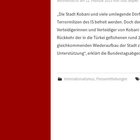
Veröffentlicht am
11. Februar 2015
von
Ulla Jelpke
„Die Stadt Kobani und viele umliegende Dö
Terrormilizen des IS befreit werden. Doch de
Verteidigerinnen und Verteidiger von Koban
Rückkehr der in die Türkei geflohenen run
gleichkommenden Wiederaufbau der Stadt zu
Unterstützung“, erklärt die Bundestagsabgeo
Internationalismus
,
Pressemitteilungen