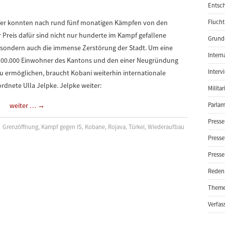
Entsch
rfer konnten nach rund fünf monatigen Kämpfen von den
Flucht
r Preis dafür sind nicht nur hunderte im Kampf gefallene
Grund-
i sondern auch die immense Zerstörung der Stadt. Um eine
Intern
d 200.000 Einwohner des Kantons und den einer Neugründung
Interv
 ermöglichen, braucht Kobani weiterhin internationale
rdnete Ulla Jelpke. Jelpke weiter:
Milita
weiter …
→
Parlam
Presse
Grenzöffnung
,
Kampf gegen IS
,
Kobane
,
Rojava
,
Türkei
,
Wiederaufbau
Presse
Presse
Reden
Them
Verfas