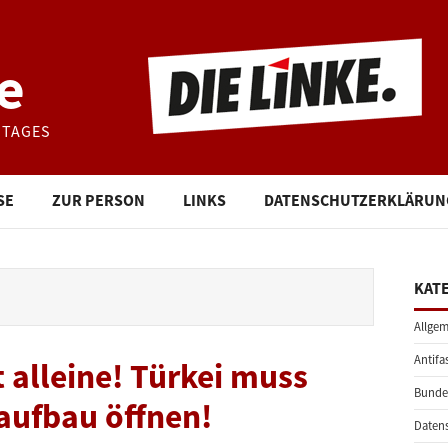
e
STAGES
SE
ZUR PERSON
LINKS
DATENSCHUTZERKLÄRUN
KAT
Allgem
Antifa
 alleine! Türkei muss
Bunde
raufbau öffnen!
Daten