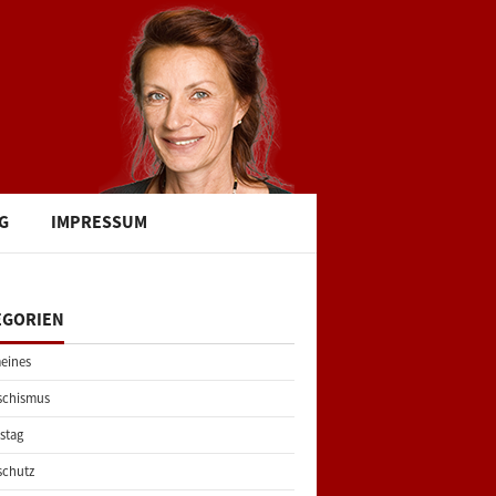
G
IMPRESSUM
EGORIEN
eines
schismus
stag
schutz