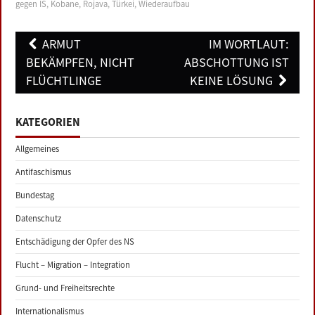
gegen IS
,
Kobane
,
Rojava
,
Türkei
,
Wiederaufbau
Post
ARMUT
IM WORTLAUT:
navigation
BEKÄMPFEN, NICHT
ABSCHOTTUNG IST
FLÜCHTLINGE
KEINE LÖSUNG
KATEGORIEN
Allgemeines
Antifaschismus
Bundestag
Datenschutz
Entschädigung der Opfer des NS
Flucht – Migration – Integration
Grund- und Freiheitsrechte
Internationalismus