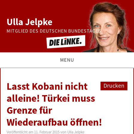
Ulla Jelpke
MITGLIED DES DEUTSCHEN BUNDESTAGES
MENU
THEMEN
Lasst Kobani nicht
Drucken
BUNDESTAG
alleine! Türkei muss
Grenze für
PRESSE
Wiederaufbau öffnen!
ZUR PERSON
Veröffentlicht am
11. Februar 2015
von
Ulla Jelpke