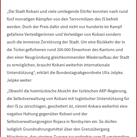
LINKS
„Die Stadt Kobani und viele umliegende Dörfer konnten nach rund
fünf monatigen Kämpfen von den Terrormilizen des IS befreit
DATENSCHUTZERKLÄRUNG
werden. Doch der Preis dafür sind nicht nur hunderte im Kampf
gefallene Verteidigerinnen und Verteidiger von Kobani sondern
IMPRESSUM
auch die immense Zerstörung der Stadt. Um eine Rückkehr der in
die Türkei geflohenen rund 200.000 Einwohner des Kantons und
den einer Neugründung gleichkommenden Wiederaufbau der Stadt
zu ermöglichen, braucht Kobani weiterhin internationale
Unterstützung“, erklärt die Bundestagsabgeordnete Ulla Jelpke.
Jelpke weiter:
„Obwohl die heimtückische Absicht der türkischen AKP-Regierung,
die Selbstverwaltung von Kobani mit logistischer Unterstützung für
den IS zu zerschlagen, gescheitert ist, nimmt Ankara weiterhin eine
negative Haltung gegenüber Kobani und der
Selbstverwaltungsregion Rojava in Nordsyrien ein. So dürfen
lediglich Grundnahrungsmittel über den Grenzübergang
Mürsitpinar- den einzigen Zugang zur weiterhin vom IS umzingelten