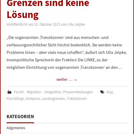
Grenzen sind keine
LINKS
Lösung
DATENSCHUTZERKLÄRUNG
Veröffentlicht am
12. Oktober 2015
von
Ulla Jelpke
IMPRESSUM
„Die sogenannten ‚Transitzonen‘ sind aus menschen- und
verfassungsrechtlicher Sicht höchst bedenklich. Sie werden keine
Probleme lösen – aber viele neue schaffen“, äußert sich Ulla Jelpke,
innenpolitische Sprecherin der Fraktion Die LINKE, zu der
möglichen Einrichtung von sogenannten ‚Transitzonen‘ an den…
weiter …
→
Flucht - Migration - Integration
,
Pressemitteilungen
Asyl
,
Flüchtlinge
,
Hotspots
,
Landesgrenzen
,
Trabsitzonen
KATEGORIEN
Allgemeines