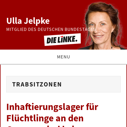
Ulla Jelpke
MITGLIED DES DEUTSCHEN BUNDESTAGES
MENU
THEMEN
TRABSITZONEN
BUNDESTAG
PRESSE
Inhaftierungslager für
Flüchtlinge an den
ZUR PERSON