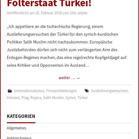
Folterstaat Türkei!
LINKS
Veröffentlicht am
26. Februar 2018
von
Ulla Jelpke
DATENSCHUTZERKLÄRUNG
„Ich appelliere an die tschechische Regierung, einem
Auslieferungsersuchen der Türkei für den syrisch-kurdischen
IMPRESSUM
Politiker Salih Muslim nicht nachzukommen. Europäische
Justizbehörden dürfen sich nicht zum verlängerten Arm des
Erdogan-Regimes machen, das eine regelrechte Kopfgeldjagd auf
seine Kritiker und Opponenten im Ausland…
weiter …
→
Internationalismus
,
Pressemitteilungen
Auslieferungsersuchen
,
Interpol
,
Prag
,
Rojava
,
Salih Muslim
,
Syrien
,
Türkei
KATEGORIEN
Allgemeines
Antifaschismus