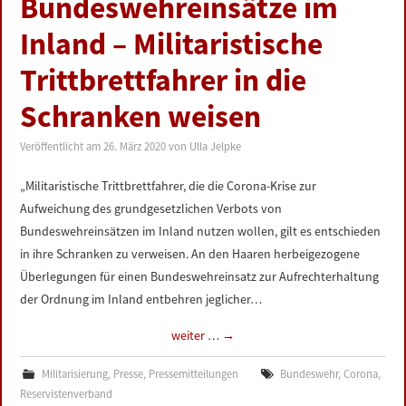
Bundeswehreinsätze im
LINKS
Inland – Militaristische
DATENSCHUTZERKLÄRUNG
Trittbrettfahrer in die
Schranken weisen
IMPRESSUM
Veröffentlicht am
26. März 2020
von
Ulla Jelpke
„Militaristische Trittbrettfahrer, die die Corona-Krise zur
Aufweichung des grundgesetzlichen Verbots von
Bundeswehreinsätzen im Inland nutzen wollen, gilt es entschieden
in ihre Schranken zu verweisen. An den Haaren herbeigezogene
Überlegungen für einen Bundeswehreinsatz zur Aufrechterhaltung
der Ordnung im Inland entbehren jeglicher…
weiter …
→
Militarisierung
,
Presse
,
Pressemitteilungen
Bundeswehr
,
Corona
,
Reservistenverband