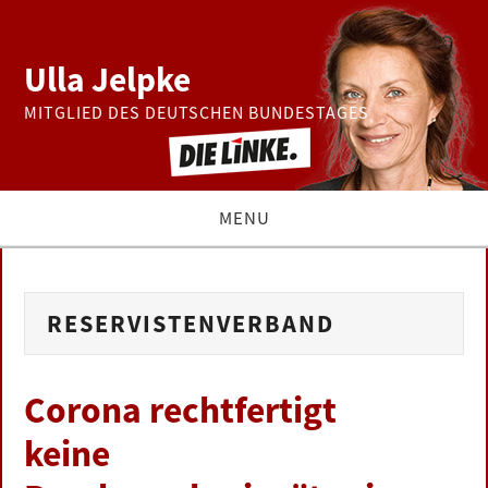
Ulla Jelpke
MITGLIED DES DEUTSCHEN BUNDESTAGES
MENU
THEMEN
RESERVISTENVERBAND
BUNDESTAG
PRESSE
Corona rechtfertigt
keine
ZUR PERSON