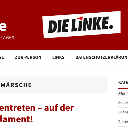
e
STAGES
SE
ZUR PERSON
LINKS
DATENSCHUTZERKLÄRUN
KAT
FMÄRSCHE
Allgem
Antifa
ntreten – auf der
Bunde
rlament!
Daten