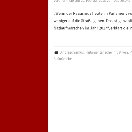
Veröffentlicht am
26. Februar 2018
von
Ulla Jelpke
„Wenn der Rassismus heute im Parlament von 
weniger auf die Straße gehen. Das ist ganz o
Naziaufmärschen im Jahr 2017“, erklärt die 
Antifaschismus
,
Parlamentarische Initiativen
,
P
Aufmärsche