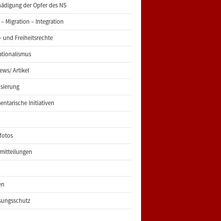
ädigung der Opfer des NS
 – Migration – Integration
 und Freiheitsrechte
ationalismus
iews/ Artikel
risierung
entarische Initiativen
fotos
mitteilungen
en
sungsschutz