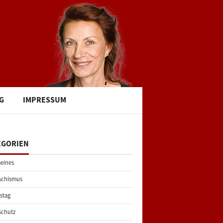
G
IMPRESSUM
EGORIEN
eines
schismus
stag
schutz