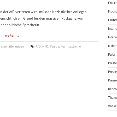
Entsch
der AfD vertreten wird, müssen Nazis für ihre Anliegen
Flucht
ffensichtlich ein Grund für den massiven Rückgang von
Grund-
innenpolitische Sprecherin…
Intern
weiter …
→
Interv
Milita
ressemitteilungen
AfD
,
NPD
,
Pegida
,
Rechtsextreme
Parlam
Presse
Presse
Presse
Reden
Them
Verfas