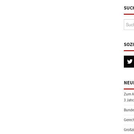
SUC
Suche
SOZ
NEU
Zum A
3 Jahr
Bundes
Gerech
Großzü