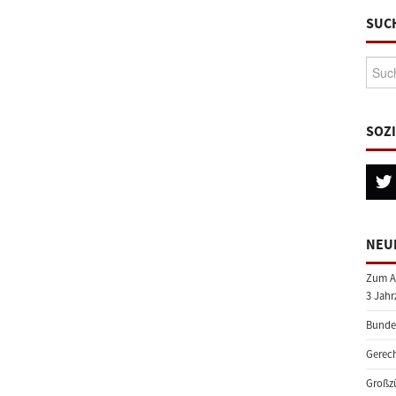
SUC
Suche
SOZ
NEU
Zum A
3 Jahr
Bundes
Gerech
Großzü