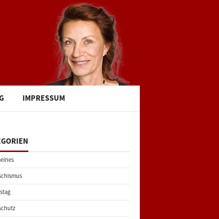
G
IMPRESSUM
EGORIEN
eines
schismus
stag
schutz