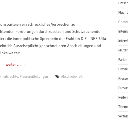
Entsch
Flucht
Grund-
ionsparteien ein schreckliches Verbrechen zu
achtenden Forderungen durchzusetzen und Schutzsuchende
Intern
rt die innenpolitische Sprecherin der Fraktion DIE LINKE. Ulla
Interv
intlich Ausreisepflichtiger, schnelleren Abschiebungen und
Milita
elpke weiter:
Parlam
weiter …
→
Presse
iheitsrechte
,
Pressemitteilungen
Abschiebehaft
,
Presse
Presse
Reden
Them
Verfas