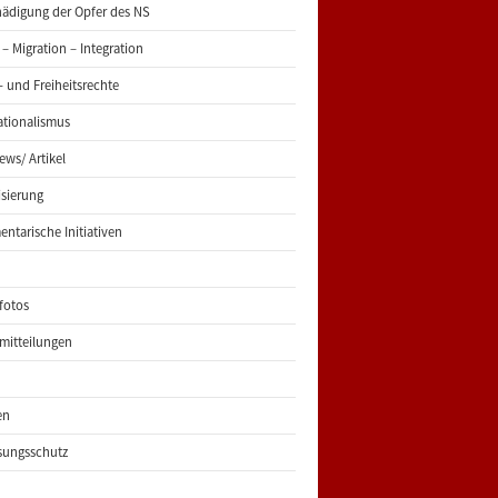
ädigung der Opfer des NS
 – Migration – Integration
 und Freiheitsrechte
ationalismus
iews/ Artikel
risierung
entarische Initiativen
fotos
mitteilungen
en
sungsschutz