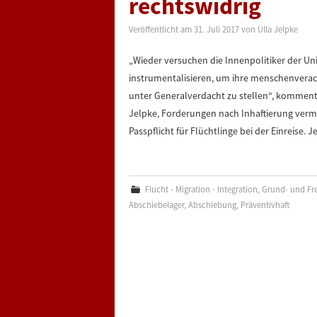
rechtswidrig
Veröffentlicht am
31. Juli 2017
von
Ulla Jelpke
„Wieder versuchen die Innenpolitiker der Un
instrumentalisieren, um ihre menschenver
unter Generalverdacht zu stellen“, kommentie
Jelpke, Forderungen nach Inhaftierung verme
Passpflicht für Flüchtlinge bei der Einreise. J
Flucht - Migration - Integration
,
Grund- und Fre
Abschiebelager
,
Abschiebung
,
Präventivhaft