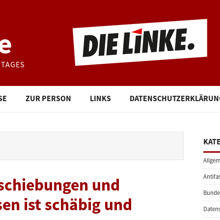
e
STAGES
SE
ZUR PERSON
LINKS
DATENSCHUTZERKLÄRUN
KAT
Allgem
Antifa
schiebungen und
Bunde
sen ist schäbig und
Daten