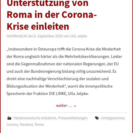
Unterstützung von
LINKS
Roma in der Corona-
DATENSCHUTZERKLÄRUNG
Krise einleiten
Veröffentlicht am
8. September 2020
von
Ulla Jelpke
IMPRESSUM
„Insbesondere in Osteuropa trifft die Corona-Krise die Minderheit
der Roma ungleich härter als die Mehrheitsbevölkerungen. Leider
sind die Gegenmaßnahmen der nationalen Regierungen, der EU
und auch der Bundesregierung bislang völlig unzureichend. Es
droht eine nachhaltige Verschlechterung der sozialen und
Bildungssituation der Minderheit“, warnt die innenpolitische
Sprecherin der Fraktion DIE LINKE, Ulla Jelpke.
weiter …
→
Parlamentarische Initiativen
,
Pressemitteilungen
Antiziganismus
,
Corona
,
Pandemi
,
Roma