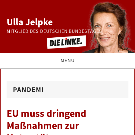
Ulla Jelpke
MITGLIED DES DEUTSCHEN BUNDESTAGES
MENU
THEMEN
PANDEMI
BUNDESTAG
PRESSE
EU muss dringend
Maßnahmen zur
ZUR PERSON