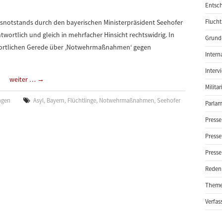
Entsch
tsnotstands durch den bayerischen Ministerpräsident Seehofer
Flucht
ntwortlich und gleich in mehrfacher Hinsicht rechtswidrig. In
Grund-
twortlichen Gerede über ‚Notwehrmaßnahmen‘ gegen
Intern
Interv
weiter …
→
Milita
ngen
Asyl
,
Bayern
,
Flüchtlinge
,
Notwehrmaßnahmen
,
Seehofer
Parlam
Presse
Presse
Presse
Reden
Them
Verfas