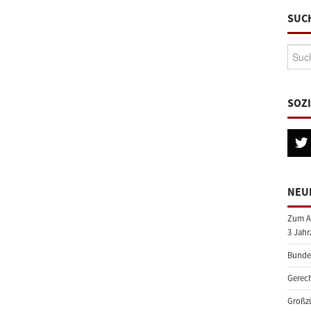
SUC
Suche
SOZ
NEU
Zum A
3 Jahr
Bundes
Gerech
Großzü