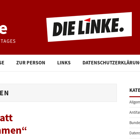
e
STAGES
SE
ZUR PERSON
LINKS
DATENSCHUTZERKLÄRUN
KAT
EN
Allgem
Antifa
att
Bunde
hmen“
Daten