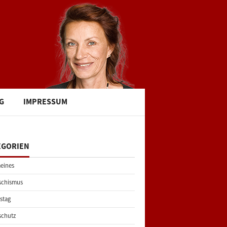
G
IMPRESSUM
EGORIEN
eines
schismus
stag
schutz