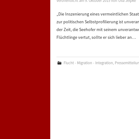
Veröffentlicht am
9. Oktober 2015
von
Ulla Jelpke
„Die Inszenierung eines vermeintlichen Staa
zur politischen Selbstprofilierung ist unvera
der Zeit, die Seehofer mit seinem unveran
Flüchtlinge vertut, sollte er sich lieber an…
Flucht - Migration - Integration
,
Pressemitteilu