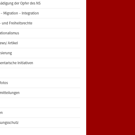
ädigung der Opfer des NS
 – Migration – Integration
 und Freiheitsrechte
ationalismus
iews/ Artikel
risierung
entarische Initiativen
fotos
mitteilungen
en
sungsschutz