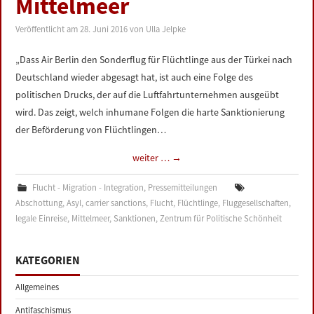
Mittelmeer
LINKS
Veröffentlicht am
28. Juni 2016
von
Ulla Jelpke
DATENSCHUTZERKLÄRUNG
„Dass Air Berlin den Sonderflug für Flüchtlinge aus der Türkei nach
Deutschland wieder abgesagt hat, ist auch eine Folge des
IMPRESSUM
politischen Drucks, der auf die Luftfahrtunternehmen ausgeübt
wird. Das zeigt, welch inhumane Folgen die harte Sanktionierung
der Beförderung von Flüchtlingen…
weiter …
→
Flucht - Migration - Integration
,
Pressemitteilungen
Abschottung
,
Asyl
,
carrier sanctions
,
Flucht
,
Flüchtlinge
,
Fluggesellschaften
,
legale Einreise
,
Mittelmeer
,
Sanktionen
,
Zentrum für Politische Schönheit
KATEGORIEN
Allgemeines
Antifaschismus