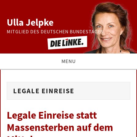
Ulla Jelpke
MITGLIED DES DEUTSCHEN BUNDESTAGES
MENU
THEMEN
LEGALE EINREISE
BUNDESTAG
PRESSE
Legale Einreise statt
Massensterben auf dem
ZUR PERSON