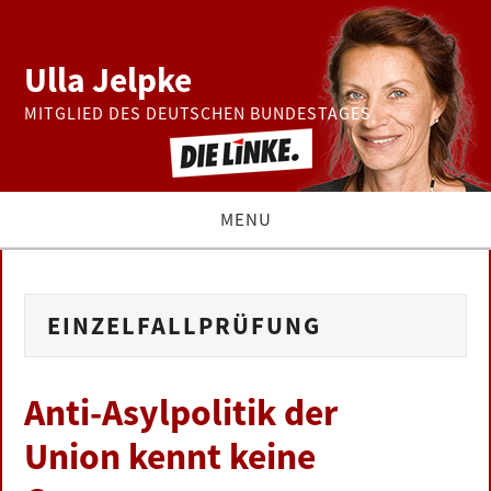
Ulla Jelpke
MITGLIED DES DEUTSCHEN BUNDESTAGES
MENU
THEMEN
EINZELFALLPRÜFUNG
BUNDESTAG
PRESSE
Anti-Asylpolitik der
Union kennt keine
ZUR PERSON