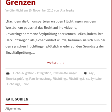
Grenzen
LINKS
Veröffentlicht am
10. November 2015
von
Ulla Jelpke
DATENSCHUTZERKLÄRUNG
„Nachdem die Unionsparteien erst den Flüchtlingen aus dem
Westbalkan pauschal das Recht auf individuelle,
IMPRESSUM
unvoreingenommene Asylprüfung aberkennen ließen, indem ihre
Herkunftsregion als ‚sicher‘ erklärt wurde, besinnen sie sich nun bei
den syrischen Flüchtlingen plötzlich wieder auf den Grundsatz der
Einzelfallprüfung.…
weiter …
→
Flucht - Migration - Integration
,
Pressemitteilungen
Asyl
,
Einzelfallprüfung
,
Familiennachzug
,
Flüchtlinge
,
Flüchtlingskrise
,
Syrische
Flüchtlinge
,
Union
KATEGORIEN
Allgemeines