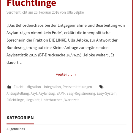
Flüchtlinge
LINKS
Veröffentlicht am
26. Februar 2016
von
Ulla Jelpke
DATENSCHUTZERKLÄRUNG
„Das Behördenchaos bei der Entgegennahme und Bearbeitung von
Asylanträgen nimmt kein Ende“, erklärt die innenpolitische
IMPRESSUM
Sprecherin der Fraktion DIE LINKE, Ulla Jelpke, zur Antwort der
Bundesregierung auf eine Kleine Anfrage zur ergänzenden
Asylstatistik 2015 (BT-Drucksache 18/7625). Jelpke weiter: „Es
dauert…
weiter …
→
Flucht - Migration - Integration
,
Pressemitteilungen
Antragstellung
,
Asyl
,
Asylantrag
,
BAMF
,
Easy-Registrierung
,
Easy-System
,
Flüchtlinge
,
Illegalität
,
Untertauchen
,
Wartezeit
KATEGORIEN
Allgemeines