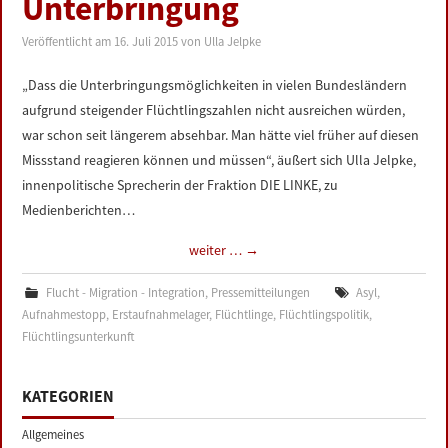
Unterbringung
LINKS
Veröffentlicht am
16. Juli 2015
von
Ulla Jelpke
DATENSCHUTZERKLÄRUNG
„Dass die Unterbringungsmöglichkeiten in vielen Bundesländern
aufgrund steigender Flüchtlingszahlen nicht ausreichen würden,
IMPRESSUM
war schon seit längerem absehbar. Man hätte viel früher auf diesen
Missstand reagieren können und müssen“, äußert sich Ulla Jelpke,
innenpolitische Sprecherin der Fraktion DIE LINKE, zu
Medienberichten…
weiter …
→
Flucht - Migration - Integration
,
Pressemitteilungen
Asyl
,
Aufnahmestopp
,
Erstaufnahmelager
,
Flüchtlinge
,
Flüchtlingspolitik
,
Flüchtlingsunterkunft
KATEGORIEN
Allgemeines