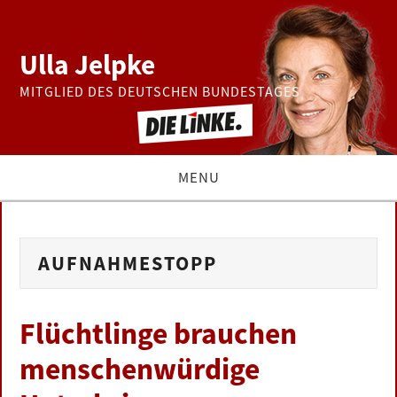
Ulla Jelpke
MITGLIED DES DEUTSCHEN BUNDESTAGES
MENU
THEMEN
AUFNAHMESTOPP
BUNDESTAG
PRESSE
Flüchtlinge brauchen
menschenwürdige
ZUR PERSON