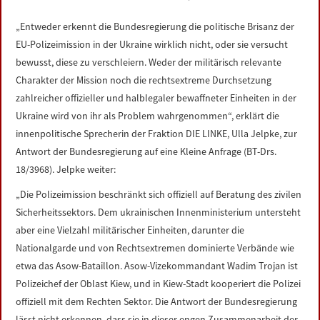
LINKS
„Entweder erkennt die Bundesregierung die politische Brisanz der
EU-Polizeimission in der Ukraine wirklich nicht, oder sie versucht
DATENSCHUTZERKLÄRUNG
bewusst, diese zu verschleiern. Weder der militärisch relevante
Charakter der Mission noch die rechtsextreme Durchsetzung
IMPRESSUM
zahlreicher offizieller und halblegaler bewaffneter Einheiten in der
Ukraine wird von ihr als Problem wahrgenommen“, erklärt die
innenpolitische Sprecherin der Fraktion DIE LINKE, Ulla Jelpke, zur
Antwort der Bundesregierung auf eine Kleine Anfrage (BT-Drs.
18/3968). Jelpke weiter:
„Die Polizeimission beschränkt sich offiziell auf Beratung des zivilen
Sicherheitssektors. Dem ukrainischen Innenministerium untersteht
aber eine Vielzahl militärischer Einheiten, darunter die
Nationalgarde und von Rechtsextremen dominierte Verbände wie
etwa das Asow-Bataillon. Asow-Vizekommandant Wadim Trojan ist
Polizeichef der Oblast Kiew, und in Kiew-Stadt kooperiert die Polizei
offiziell mit dem Rechten Sektor. Die Antwort der Bundesregierung
lässt nicht erkennen, dass sie in dieser engen Zusammenarbeit der