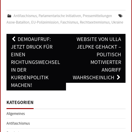
Antifaschismus
,
Parlamentarische Initiativen
,
Pressemitteilungen
Asow-Bataillon
,
EU-Polizeimission
,
Faschismus
,
Rechtsextremismus
,
Ukraine
Post
DEMOAUFRUF:
WEBSITE VON ULLA
navigation
JETZT DRUCK FÜR
JELPKE GEHACKT –
EINEN
POLITISCH
RICHTUNGSWECHSEL
MOTIVIERTER
IN DER
ANGRIFF
KURDENPOLITIK
WAHRSCHEINLICH
MACHEN!
KATEGORIEN
Allgemeines
Antifaschismus