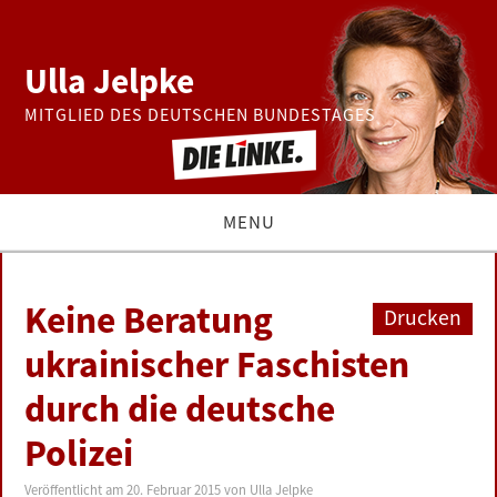
Ulla Jelpke
MITGLIED DES DEUTSCHEN BUNDESTAGES
MENU
THEMEN
Keine Beratung
Drucken
BUNDESTAG
ukrainischer Faschisten
durch die deutsche
PRESSE
Polizei
ZUR PERSON
Veröffentlicht am
20. Februar 2015
von
Ulla Jelpke