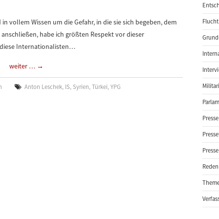
Entsch
n vollem Wissen um die Gefahr, in die sie sich begeben, dem
Flucht
 anschließen, habe ich größten Respekt vor dieser
Grund-
diese Internationalisten…
Intern
weiter …
→
Interv
Milita
n
Anton Leschek
,
IS
,
Syrien
,
Türkei
,
YPG
Parlam
Presse
Presse
Presse
Reden
Them
Verfas