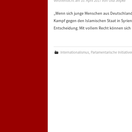
Veröffentlicht am
10. April 2017
von
Ulla Jelpke
„Wenn sich junge Menschen aus Deutschland i
Kampf gegen den Islamischen Staat in Syrien
Entscheidung. Mit vollem Recht können sich 
Internationalismus
,
Parlamentarische Initiative