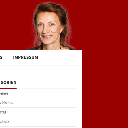
G
IMPRESSUM
EGORIEN
eines
schismus
stag
schutz