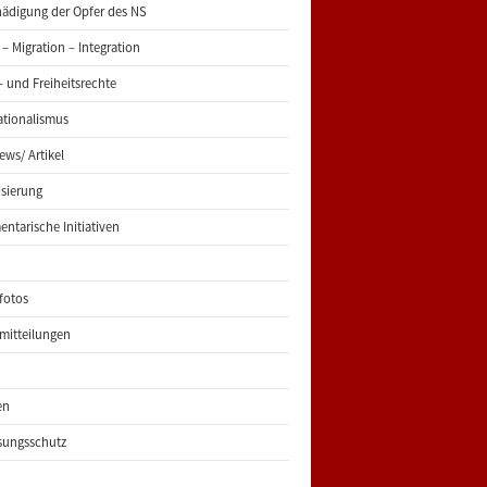
ädigung der Opfer des NS
 – Migration – Integration
 und Freiheitsrechte
ationalismus
iews/ Artikel
risierung
entarische Initiativen
fotos
mitteilungen
en
sungsschutz