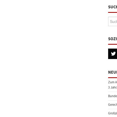
SUC
Suche
SOZ
NEU
Zum A
3 Jahr
Bundes
Gerech
Großzü