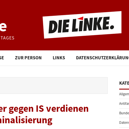
e
STAGES
SE
ZUR PERSON
LINKS
DATENSCHUTZERKLÄRUN
KAT
Allgem
Antifa
er gegen IS verdienen
Bunde
minalisierung
Daten