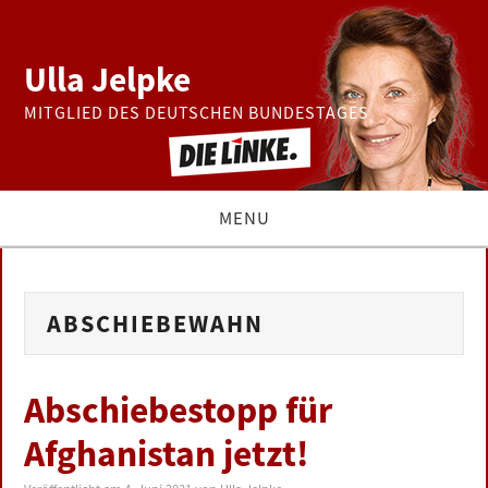
Ulla Jelpke
MITGLIED DES DEUTSCHEN BUNDESTAGES
MENU
THEMEN
ABSCHIEBEWAHN
BUNDESTAG
PRESSE
Abschiebestopp für
Afghanistan jetzt!
ZUR PERSON