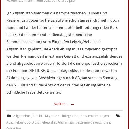
Veröffentlicht am
4. Juni 2021
von
Ulla Jelpke
LINKS
„In Afghanistan flammen die Kämpfe zwischen Taliban und
Regierungstruppen so heftig auf wie schon lange nicht mehr, doch
DATENSCHUTZERKLÄRUNG
Bund und Länder halten an ihrem potentiell todbringenden Kurs
fest: Für den kommenden Dienstag ist erneut eine
IMPRESSUM
Sammelabschiebung vom Flughafen Leipzig/Halle nach
Afghanistan geplant. Die Abschiebung muss umgehend gestoppt
werden. Niemand darf in extreme Gewalt und existenzgefährdendes
Elend abgeschoben werden“, fordert die innenpolitische Sprecherin
der Fraktion DIE LINKE, Ulla Jelpke, anlässlich des bundesweiten
Aktionstags gegen Abschiebungen nach Afghanistan am Samstag,
den 5. Juni und zu der Antwort der Bundesregierung auf eine
Schriftliche Frage. Jelpke weiter:
weiter …
→
Allgemeines
,
Flucht - Migration - Integration
,
Pressemitteilungen
Abschiebestopp
,
Abschiebewahn
,
Afghanistan
,
extreme Gewalt
,
Krieg
,
Ortskräfte