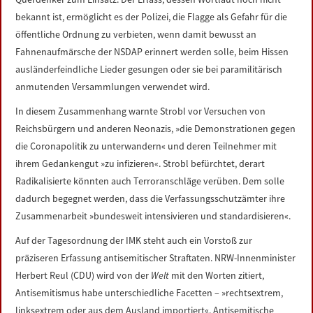
bekannt ist, ermöglicht es der Polizei, die Flagge als Gefahr für die
öffentliche Ordnung zu verbieten, wenn damit bewusst an
Fahnenaufmärsche der NSDAP erinnert werden solle, beim Hissen
ausländerfeindliche Lieder gesungen oder sie bei paramilitärisch
anmutenden Versammlungen verwendet wird.
In diesem Zusammenhang warnte Strobl vor Versuchen von
Reichsbürgern und anderen Neonazis, »die Demonstrationen gegen
die Coronapolitik zu unterwandern« und deren Teilnehmer mit
ihrem Gedankengut »zu infizieren«. Strobl befürchtet, derart
Radikalisierte könnten auch Terroranschläge verüben. Dem solle
dadurch begegnet werden, dass die Verfassungsschutzämter ihre
Zusammenarbeit »bundesweit intensivieren und standardisieren«.
Auf der Tagesordnung der IMK steht auch ein Vorstoß zur
präziseren Erfassung antisemitischer Straftaten. NRW-Innenminister
Herbert Reul (CDU) wird von der
Welt
mit den Worten zitiert,
Antisemitismus habe unterschiedliche Facetten – »rechtsextrem,
linksextrem oder aus dem Ausland importiert«. Antisemitische