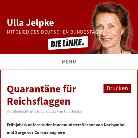
Ulla Jelpke
MITGLIED DES DEUTSCHEN BUNDESTAGES
MENU
THEMEN
Quarantäne für
Drucken
BUNDESTAG
Reichsflaggen
PRESSE
Veröffentlicht am
16. Juni 2021
von
Ulla Jelpke
Frühjahrskonferenz der Innenminister: Verbot von Nazisymbol
ZUR PERSON
und Sorge vor Coronaleugnern