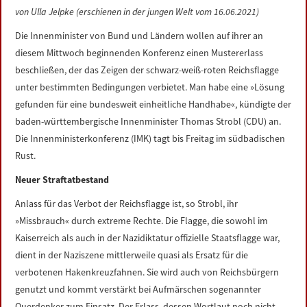
LINKS
von Ulla Jelpke (erschienen in der jungen Welt vom 16.06.2021)
Die Innenminister von Bund und Ländern wollen auf ihrer an
DATENSCHUTZERKLÄRUNG
diesem Mittwoch beginnenden Konferenz einen Mustererlass
beschließen, der das Zeigen der schwarz-weiß-roten Reichsflagge
IMPRESSUM
unter bestimmten Bedingungen verbietet. Man habe eine »Lösung
gefunden für eine bundesweit einheitliche Handhabe«, kündigte der
baden-württembergische Innenminister Thomas Strobl (CDU) an.
Die Innenministerkonferenz (IMK) tagt bis Freitag im südbadischen
Rust.
Neuer Straftatbestand
Anlass für das Verbot der Reichsflagge ist, so Strobl, ihr
»Missbrauch« durch extreme Rechte. Die Flagge, die sowohl im
Kaiserreich als auch in der Nazidiktatur offizielle Staatsflagge war,
dient in der Naziszene mittlerweile quasi als Ersatz für die
verbotenen Hakenkreuzfahnen. Sie wird auch von Reichsbürgern
genutzt und kommt verstärkt bei Aufmärschen sogenannter
Querdenker zum Einsatz. Der Erlass, dessen Wortlaut noch nicht