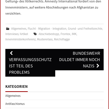
Geltung« des Völkerrechts. Amnesty International fordert von den
Innenministern, auf weitere Abschiebungen nach Afghanistan zu
verzichten.
Allgemeines
,
Flucht - Migration - Integration
,
Grund- und Freiheitsrechte
,
Interviews/ Artikel
Abschiebestopp
,
Frontex
,
IMK
,
Innenministerkonferenz
,
Mustererlass
,
Reichsflagge
Post
BUNDESWEHR
navigation
VERFASSUNGSSCHUTZ
DULDET IMMER NOCH
IST TEIL DES
NAZIS
PROBLEMS
KATEGORIEN
Allgemeines
Antifaschismus