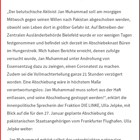
LINKS
„Der belutschische Aktivist Jan Muhammad soll am morgigen
Mittwoch gegen seinen Willen nach Pakistan abgeschoben werden,
DATENSCHUTZERKLÄRUNG
obwohl sein Leben dort in größter Gefahr ist. Auf Betreiben der
Zentralen Ausländerbehörde Bielefeld wurde er vor wenigen Tagen
IMPRESSUM
festgenommen und befindet sich derzeit im Abschiebeknast Büren
im Hungerstreik. Mich haben Berichte erreicht, denen zufolge
versucht wurde, Jan Muhammad unter Androhung von
Essensentzug dazu zu zwingen, einen Coronatest zu machen.
Zudem sei die Vollmachterteilung ganze 21 Stunden verzögert
worden. Eine Abschiebung wäre in höchstem Maße
verantwortungslos: Jan Muhammad muss sofort aus der Haft
entlassen, und seine Abschiebung gestoppt werden!“, erklärt die
innenpolitische Sprecherin der Fraktion DIE LINKE, Ulla Jelpke, mit
Blick auf die für den 27. Januar geplante Abschiebung des
pakistanischen Staatsangehörigen vom Frankfurter Flughafen. Ulla
Jelpke weiter:
„Jan Muhammad gehört selbst der unterdrückten nationalen