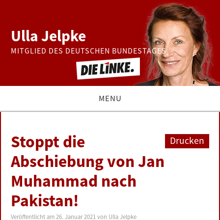
Ulla Jelpke
MITGLIED DES DEUTSCHEN BUNDESTAGES
MENU
THEMEN
Stoppt die
Drucken
BUNDESTAG
Abschiebung von Jan
Muhammad nach
PRESSE
Pakistan!
ZUR PERSON
Veröffentlicht am
26. Januar 2021
von
Ulla Jelpke