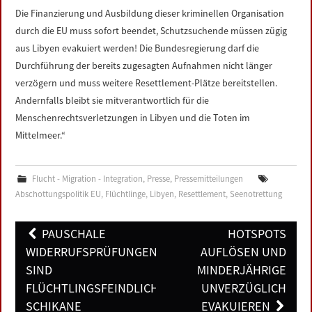
Die Finanzierung und Ausbildung dieser kriminellen Organisation
durch die EU muss sofort beendet, Schutzsuchende müssen zügig
aus Libyen evakuiert werden! Die Bundesregierung darf die
Durchführung der bereits zugesagten Aufnahmen nicht länger
verzögern und muss weitere Resettlement-Plätze bereitstellen.
Andernfalls bleibt sie mitverantwortlich für die
Menschenrechtsverletzungen in Libyen und die Toten im
Mittelmeer.“
Flucht - Migration - Integration
,
Presse
,
Pressemitteilungen
Abschottungspolitik EU
,
Flüchtlinge
,
Libyen
,
Resettlement
,
Seenotrettung
Post
PAUSCHALE
HOTSPOTS
navigation
WIDERRUFSPRÜFUNGEN
AUFLÖSEN UND
SIND
MINDERJÄHRIGE
FLÜCHTLINGSFEINDLICHE
UNVERZÜGLICH
SCHIKANE
EVAKUIEREN