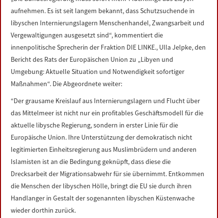
LINKS
aufnehmen. Es ist seit langem bekannt, dass Schutzsuchende in
libyschen Internierungslagern Menschenhandel, Zwangsarbeit und
DATENSCHUTZERKLÄRUNG
Vergewaltigungen ausgesetzt sind“, kommentiert die
innenpolitische Sprecherin der Fraktion DIE LINKE., Ulla Jelpke, den
Bericht des Rats der Europäischen Union zu „Libyen und
IMPRESSUM
Umgebung: Aktuelle Situation und Notwendigkeit sofortiger
Maßnahmen“. Die Abgeordnete weiter:
“Der grausame Kreislauf aus Internierungslagern und Flucht über
das Mittelmeer ist nicht nur ein profitables Geschäftsmodell für die
aktuelle libysche Regierung, sondern in erster Linie für die
Europäische Union. Ihre Unterstützung der demokratisch nicht
legitimierten Einheitsregierung aus Muslimbrüdern und anderen
Islamisten ist an die Bedingung geknüpft, dass diese die
Drecksarbeit der Migrationsabwehr für sie übernimmt. Entkommen
die Menschen der libyschen Hölle, bringt die EU sie durch ihren
Handlanger in Gestalt der sogenannten libyschen Küstenwache
wieder dorthin zurück.